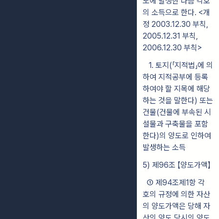
도에 발생한 다음 각호
의 소득으로 한다. <개
정 2003.12.30 부칙,
2005.12.31 부칙,
2006.12.30 부칙>
1. 토지(「지적법」에 의
하여 지적공부에 등록
하여야 할 지목에 해당
하는 것을 말한다) 또는
건물(건물에 부속된 시
설물과 구축물을 포함
한다)의 양도로 인하여
발생하는 소득
5) 제96조 【양도가액】
① 제94조제1항 각
호의 규정에 의한 자산
의 양도가액은 당해 자
산의 양도 당시의 양도