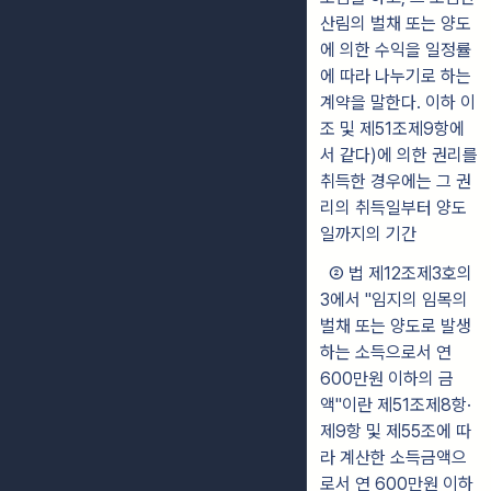
산림의 벌채 또는 양도
에 의한 수익을 일정률
에 따라 나누기로 하는
계약을 말한다. 이하 이
조 및 제51조제9항에
서 같다)에 의한 권리를
취득한 경우에는 그 권
리의 취득일부터 양도
일까지의 기간
② 법 제12조제3호의
3에서 "임지의 임목의
벌채 또는 양도로 발생
하는 소득으로서 연
600만원 이하의 금
액"이란 제51조제8항·
제9항 및 제55조에 따
라 계산한 소득금액으
로서 연 600만원 이하