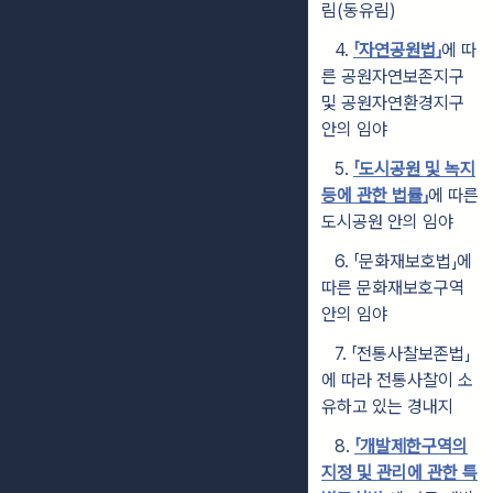
림(동유림)
4.
「자연공원법」
에 따
른 공원자연보존지구
및 공원자연환경지구
안의 임야
5.
「도시공원 및 녹지
등에 관한 법률」
에 따른
도시공원 안의 임야
6. 「문화재보호법」에
따른 문화재보호구역
안의 임야
7. 「전통사찰보존법」
에 따라 전통사찰이 소
유하고 있는 경내지
8.
「개발제한구역의
지정 및 관리에 관한 특