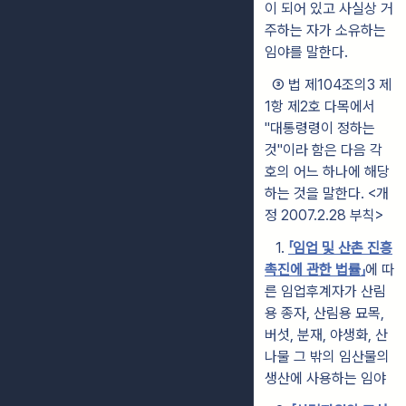
이 되어 있고 사실상 거
주하는 자가 소유하는
임야를 말한다.
③ 법 제104조의3 제
1항 제2호 다목에서
"대통령령이 정하는
것"이라 함은 다음 각
호의 어느 하나에 해당
하는 것을 말한다. <개
정 2007.2.28 부칙>
1.
「임업 및 산촌 진흥
촉진에 관한 법률」
에 따
른 임업후계자가 산림
용 종자, 산림용 묘목,
버섯, 분재, 야생화, 산
나물 그 밖의 임산물의
생산에 사용하는 임야