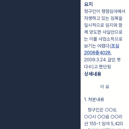
요지
청구인이 쟁점임야에서
자생하고 있는 임목을
일시적으로 임지와 함
께 양도한 사실만으로
는 이를 사업소득으로
보기는 어렵다(
조심
2008중4028
,
2009.3.24. 같은 뜻
다수)고 판단됨
상세내용
이 유
1. 처분내용
청구인은 ○○도
○○시 ○○읍 ○○리
산 155-1 임야 5,420