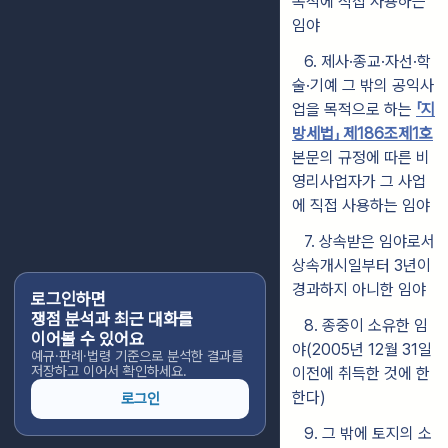
목적에 직접 사용하는
임야
6.
제사·종교·자선·학
술·기예 그 밖의 공익사
업을 목적으로 하는
「지
방세법」 제186조제1호
본문의 규정에 따른 비
영리사업자가 그 사업
에 직접 사용하는 임야
7. 상속받은 임야로서
상속개시일부터 3년이
경과하지 아니한 임야
로그인하면
쟁점 분석과 최근 대화를
8. 종중이 소유한 임
이어볼 수 있어요
야(2005년 12월 31일
예규·판례·법령 기준으로 분석한 결과를
저장하고 이어서 확인하세요.
이전에 취득한 것에 한
한다)
로그인
9.
그 밖에 토지의 소