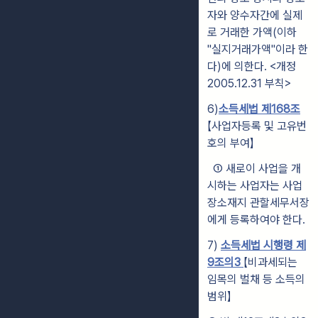
자와 양수자간에 실제
로 거래한 가액(이하
"실지거래가액"이라 한
다)에 의한다. <개정
2005.12.31 부칙>
6)
소득세법 제168조
【사업자등록 및 고유번
호의 부여
】
① 새로이 사업을 개
시하는 사업자는 사업
장소재지 관할세무서장
에게 등록하여야 한다.
7
)
소득세법 시행령 제
9조의3
【비과세되는
임목의 벌채 등 소득의
범위】