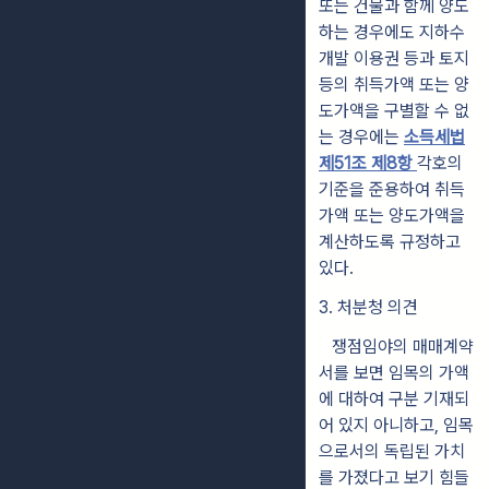
또는 건물과 함께 양도
하는 경우에도 지하수
개발 이용권 등과 토지
등의 취득가액 또는 양
도가액을 구별할 수 없
는 경우에는
소득세법
제51조 제8항
각호의
기준을 준용하여 취득
가액 또는 양도가액을
계산하도록 규정하고
있다.
3. 처분청 의견
쟁점임야의 매매계약
서를 보면 임목의 가액
에 대하여 구분 기재되
어 있지 아니하고, 임목
으로서의 독립된 가치
를 가졌다고 보기 힘들