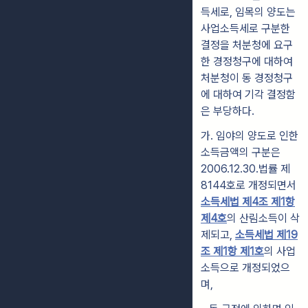
득세로, 임목의 양도는
사업소득세로 구분한
결정을 처분청에 요구
한 경정청구에 대하여
처분청이 동 경정청구
에 대하여 기각 결정함
은 부당하다.
가.
임야의 양도로 인한
소득금액의 구분은
2006.12.30.법률 제
8144호로 개정되면서
소득세법 제4조 제1항
제4호
의 산림소득이 삭
제되고,
소득세법 제19
조 제1항 제1호
의 사업
소득으로 개정되었으
며,