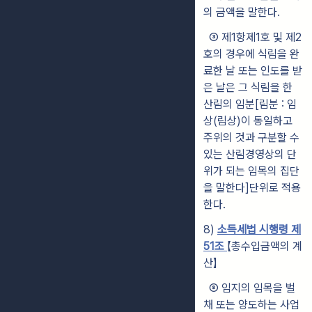
의 금액을 말한다.
③ 제1항제1호 및 제2
호의 경우에 식림을 완
료한 날 또는 인도를 받
은 날은 그 식림을 한
산림의 임분[림분 : 임
상(림상)이 동일하고
주위의 것과 구분할 수
있는 산림경영상의 단
위가 되는 임목의 집단
을 말한다]단위로 적용
한다.
8)
소득세법 시행령 제
51조
【총수입금액의 계
산】
⑧ 임지의 임목을 벌
채 또는 양도하는 사업