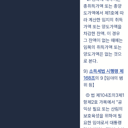
총취득가액 또는 총양
도가액에서 제1호에 따
라 계산한 임지의 취득
가액 또는 양도가액을
차감한 잔액. 이 경우
그 잔액이 없는 때에는
임목의 취득가액 또는
양도가액은 없는 것으
로 본다.
9)
소득세법 시행령 제
168조
의 9 【임야의 범
위 등】
① 법 제104조의3제1
항제2호 가목에서 "공
익상 필요 또는 산림의
보호육성을 위하여 필
요한 임야로서 대통령