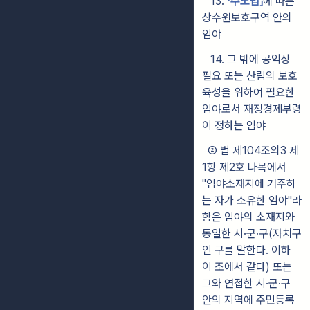
13.
「수도법」
에 따른
상수원보호구역 안의
임야
14. 그 밖에 공익상
필요 또는 산림의 보호
육성을 위하여 필요한
임야로서 재정경제부령
이 정하는 임야
② 법 제104조의3 제
1항 제2호 나목에서
"임야소재지에 거주하
는 자가 소유한 임야"라
함은 임야의 소재지와
동일한 시·군·구(자치구
인 구를 말한다. 이하
이 조에서 같다) 또는
그와 연접한 시·군·구
안의 지역에 주민등록