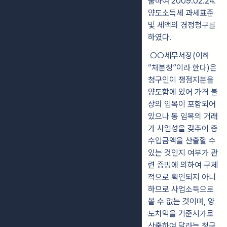
출하여 2009.02.24.
양도소득세 과세표준
및 세액의 경정청구를
하였다.
○○세무서장(이하
“처분청”이라 한다)은
청구인이 쟁점지분을
양도함에 있어 가격 불
상의 임목이 포함되어
있으나 동 임목의 거래
가 사업성을 갖추어 총
수입금액을 산출할 수
있는 것인지 여부가 관
련 증빙에 의하여 구체
적으로 확인되지 아니
하므로 사업소득으로
볼 수 없는 것이며, 양
도차익을 기준시가로
산출하여 달라는 청구