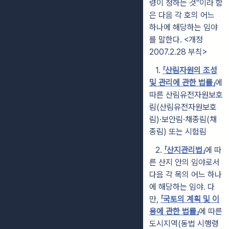
령이 정하는 것"이라 함
은 다음 각 호의 어느
하나에 해당하는 임야
를 말한다. <개정
2007.2.28 부칙>
1.
「산림자원의 조성
및 관리에 관한 법률」
에
따른 산림유전자원보호
림(산림유전자원보호
림)·보안림·채종림(채
종림) 또는 시험림
2.
「산지관리법」
에 따
른 산지 안의 임야로서
다음 각 목의 어느 하나
에 해당하는 임야. 다
만,
「국토의 계획 및 이
용에 관한 법률」
에 따른
도시지역(동법 시행령