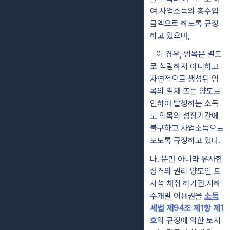
여 사업소득의 총수입
금액으로 하도록 규정
하고 있으며,
이 경우, 임목은 별도
로 식림하지 아니하고
자연적으로 생성된 임
목의 벌채 또는 양도로
인하여 발생하는 소득
도 임목의 성장기간에
불구하고 사업소득으로
보도록 규정하고 있다.
나.
뿐만 아니라 유사한
성격의 권리 양도인 토
사석 채취 허가권․지하
수개발 이용권을
소득
세법 제94조 제1항 제1
호
의 규정에 의한 토지