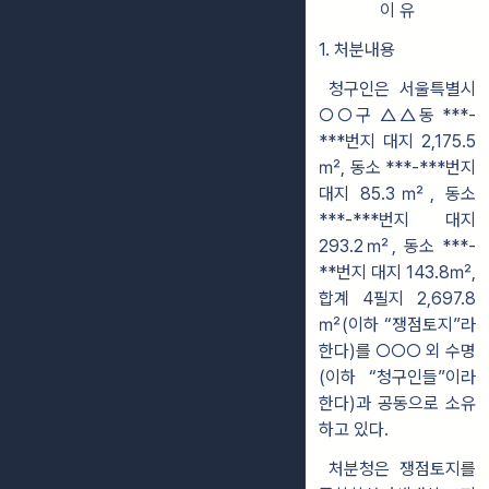
이 유
1. 처분내용
청구인은 서울특별시
○○구 △△동 ***-
***번지 대지 2,175.5
㎡, 동소 ***
-***번지
대지 85.3㎡, 동소
***-***번지 대지
293.2㎡, 동소 ***-
**번지 대지
143.8㎡,
합계 4필지 2,697.8
㎡(이하 “쟁점토지”라
한다)를
○○○
외 수명
(이하
“청구인들”이라
한다)과 공동으로 소유
하고 있다.
처분청은 쟁점토지를