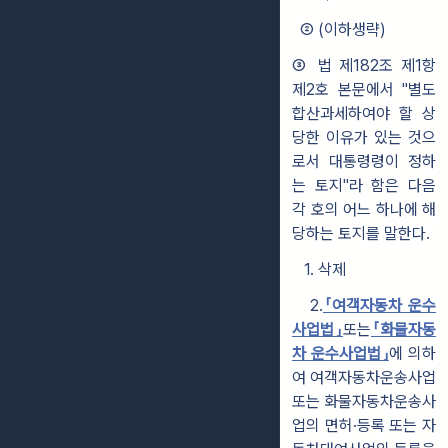
② (이하생략)
③ 법 제182조 제1항
제2호 본문에서 "별도
합산과세하여야 할 상
당한 이유가
있는 것으
로서 대통령령이 정하
는 토지"라 함은 다음
각 호의 어느 하나에 해
당하는 토지를 말한다.
1. 삭제
2.
「여객자동차 운수
사업법」
또는
「화물자동
차 운수사업법」
에 의하
여 여객자동차운송사업
또는 화물자동차운송사
업의 면허·등록 또는 자