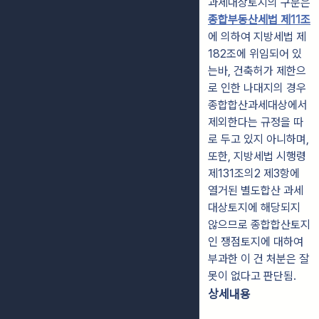
과세대상토지의 구분은
종합부동산세법 제11조
에 의하여 지방세법 제
182조에 위임되어 있
는바, 건축허가 제한으
로 인한 나대지의 경우
종합합산과세대상에서
제외한다는 규정을 따
로 두고 있지 아니하며,
또한, 지방세법 시행령
제131조의2 제3항에
열거된 별도합산 과세
대상토지에 해당되지
않으므로 종합합산토지
인 쟁점토지에 대하여
부과한 이 건 처분은 잘
못이 없다고 판단됨.
상세내용