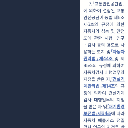
7.「교통안전공단법」
에 의하여 설립된 교통
안전공단이 동법 제6조
제6호의 규정에 의한
자동차의 성능 및 안전
도에 관한 시험ㆍ연구
ㆍ검사 등의 용도로 사
용하는 토지 및
「자동차
관리법」제44조
및 제
45조의 규정에 의하여
자동차검사 대행업무의
지정을 받은 자,
「건설기
계관리법」제14조
의 규
정에 의하여 건설기계
검사 대행업무의 지정
을 받은 자 및
「대기환경
보전법」제64조
에 따라
자동차 배출가스 정밀
검사 업무의 지정을 받