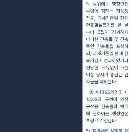
의 범위에는 행정안전
부령이 정하는 지상정
착물, 과세기준일 현재
건물멸실등기를 한 날
부터 6월이 경과하지
아니한 건축물 및
건축
중인 건축물을 포함하
되
, 과세기준일 현재 건
축기간이 경과하였거나
정당한 사유없이 6월
이상 공사가 중단된 건
축물을 제외한다.
② 제131조의2 및 제
132조의 규정에 의한
공장용 건축물의 범위
에 관하여는 행정안전
부령으로 정한다.
5)
지방세법 시행령 제