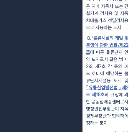
은 자가 자동차 또는 건
설기계 검사용 및 자동
차배출가스 정밀검사용
으로 사용하는 토지
8.
「물류시설의 개발 및
운영에 관한 법률」제22
조
에 따른 물류단지 안
의
토지로서 같은 법 제
2조 제7호 각 목의 어
느 하나에 해당하는 물
류단지시설용 토지 및
「유통산업발전법」제2
조 제15호
의 규정에 의
한 공동집배송센터로서
행정안전부장관이 지식
경제부장관과 협의하여
정하는 토지