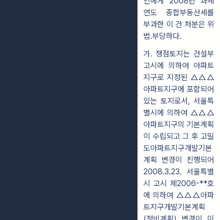
인에게 2008년 과세
연도 종합부동산세를
부과한 이 건 처분은 위
법․부당하다.
가.
쟁점토지는 건설부
고시에 의하여 아파트
지구로 지정된 △△△
아파트지구에 포함되어
있는 토지로서, 서울특
별시에 의하여 △△△
아파트지구의 기본계획
이 수립되고 그 후 고밀
도아파트지구개발기본
계획 변경이 진행되어
2008.3.23. 서울특별
시 고시 제2006-**호
에 의하여 △△△아파
트지구개발기본계획
(정비계획) 변경이 이