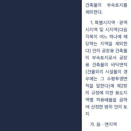
건축물의 부속토지를
제외한다.
1. 특별시지역ㆍ광역
시지역 및 시지역(다음
각목의 어느 하나에 해
당하는 지역을 제외한
다) 안의 공장용 건축물
의 부속토지로서 공장
용 건축물의 바닥면적
(건물외의 시설물의 경
우에는 그 수평투영면
적을 말한다)에 제2항
의 규정에 의한 용도지
역별 적용배율을 곱하
여 산정한 범위 안의 토
지
가. 읍ㆍ면지역