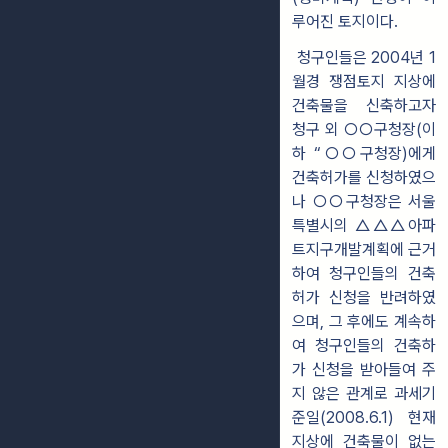
루어진 토지이다.
청구인들은 2004년 1
월경 쟁점토지 지상에
건축물을 신축하고자
청구 외
○○
구청장(이
하 “
○○
구청장)에게
건축허가를 신청하였으
나
○○
구청장은 서울
특별시의 △△△아파
트지구개발계획에 근거
하여 청구인들의 건축
허가 신청을 반려하였
으며, 그 후에도 계속하
여 청구인들의 건축하
가 신청을 받아들여 주
지 않은 관계로 과세기
준일(2008.6.1) 현재
지상에 건축물이 없는