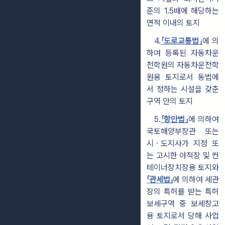
준의 1.5배에 해당하는
면적 이내의 토지
4.
「도로교통법」
에 의
하여 등록된 자동차운
전학원의 자동차운전학
원용 토지로서 동법에
서 정하는 시설을 갖춘
구역 안의 토지
5.
「항만법」
에 의하여
국토해양부장관 또는
시ㆍ도지사가 지정 또
는 고시한 야적장 및 컨
테이너장치장용 토지와
「관세법」
에 의하여 세관
장의 특허를 받는 특허
보세구역 중 보세창고
용 토지로서 당해 사업