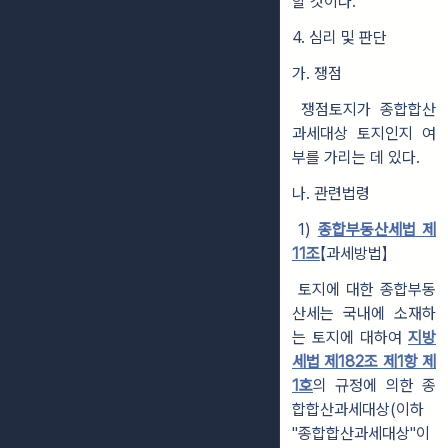
할 것이다.
4. 심리 및 판단
가. 쟁점
쟁점토지가 종합합산
과세대상 토지인지 여
부를 가리는 데 있다.
나. 관련법령
1)
종합부동산세법 제
11조
【과세방법】
토지에 대한 종합부동
산세는 국내에 소재하
는 토지에 대하여
지방
세법 제182조 제1항 제
1호
의 규정에 의한 종
합합산과세대상(이하
"종합합산과세대상"이