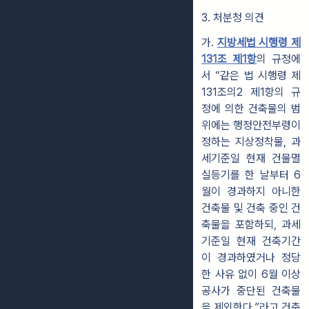
3. 처분청 의견
가.
지방세법 시행령 제
131조 제1항
의 규정에
서 “같은 법 시행령 제
131조의2 제1항의 규
정에 의한 건축물의 범
위에는 행정안전부령이
정하는 지상정착물, 과
세기준일 현재 건물멸
실등기를 한 날부터 6
월이 경과하지 아니한
건축물 및 건축 중인 건
축물을 포함하되, 과세
기준일 현재 건축기간
이 경과하였거나 정당
한 사유 없이 6월 이상
공사가 중단된 건축물
을 제외한다.”라고 건축