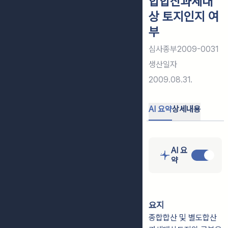
합합산과세대
상 토지인지 여
부
심사종부2009-0031
생산일자
2009.08.31.
AI 요약
상세내용
AI 요
약
요지
종합합산 및 별도합산