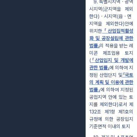
9. 특별시지역ㆍ광역
시지역(군지역을 제외
한다)ㆍ시지역(읍ㆍ면
지역을 제외한다)안에
위치한
「산업집적활성
화 및 공장설립에 관한
법률」
의 적용을 받는 레
미콘 제조업용 토지
(
「산업입지 및 개발에
관한 법률」
에 의하여 지
정된 산업단지 및
「국토
의 계획 및 이용에 관한
법률」
에 의하여 지정된
공업지역 안에 있는 토
지를 제외한다)로서 제
132조 제1항 제1호의
규정에 의한 공장입지
기준면적 이내의 토지