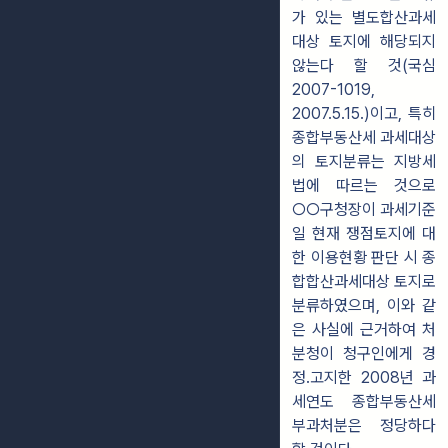
가 있는 별도합산과세
대상 토지에 해당되지
않는다 할 것(국심
2007-1019,
2007.5.15.)이고, 특히
종합부동산세 과세대상
의 토지분류는 지방세
법에 따르는 것으로
○○구청장이 과세기준
일 현재 쟁점토지에 대
한 이용현황 판단 시 종
합합산과세대상 토지로
분류하였으며, 이와 같
은 사실에 근거하여 처
분청이 청구인에게 경
정․고지한 2008년 과
세연도 종합부동산세
부과처분은 정당하다