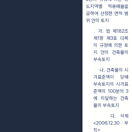
도지역별 적용배율을
곱하여 산정한 면적 범
위 안의 토지
가. 법 제182조
제1항 제3호 다목
의 규정에 의한 토
지 안의 건축물의
부속토지
나. 건축물의 시
가표준액이 당해
부속토지의 시가표
준액의 100분의 3
에 미달하는 건축
물의 부속토지
다. 삭제
<2006.12.30 부
칙>