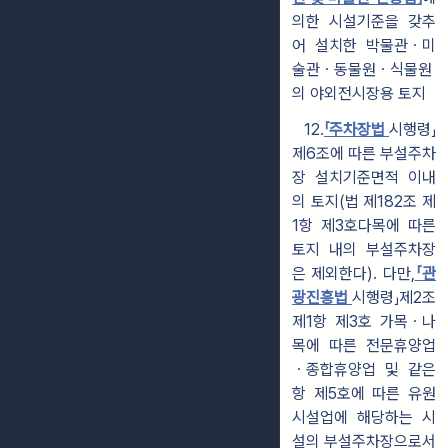
의한 시설기준을 갖추
어 설치한 박물관ㆍ미
술관ㆍ동물원ㆍ식물원
의 야외전시장용 토지
12.
「주차장법
시행령」
제6조에 따른 부설주차
장 설치기준면적 이내
의 토지(법 제182조 제
1항 제3호다목에 따른
토지 내의 부설주차장
은 제외한다). 다만,
「관
광진흥법
시행령」제2조
제1항 제3호 가목ㆍ나
목에 따른 전문휴양업
ㆍ종합휴양업 및 같은
항 제5호에 따른 유원
시설업에 해당하는 시
설의 부설주차장으로서