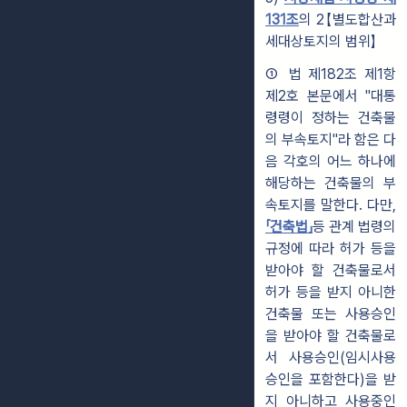
131조
의 2【별도합산과
세대상토지의 범위】
① 법 제182조 제1항
제2호 본문에서 "대통
령령이 정하는 건축물
의 부속토지
"라 함은 다
음 각호의 어느 하나에
해당하는 건축물의 부
속토지를 말한다. 다만,
「건축법」
등 관계 법령의
규정에 따라 허가 등을
받아야 할 건축물로서
허가 등을 받지 아니한
건축물 또는 사용승인
을 받아야 할 건축물로
서 사용승인(임
시사용
승인을 포함한다)을 받
지 아니하고 사용중인