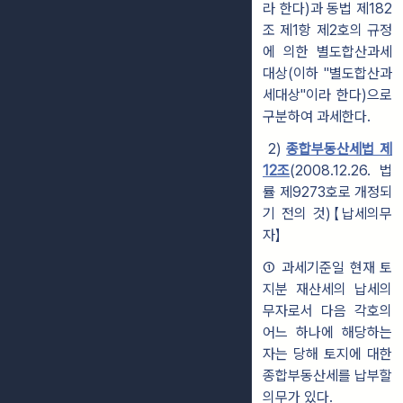
라 한다)과 동법 제182
조 제1항 제2호의 규정
에 의한 별도합산과세
대상(이하 "별도합산과
세대상"이라 한다)으로
구분하여 과세한다.
2)
종합부동산세법 제
12조
(2008.12.26. 법
률 제9273호로 개정되
기 전의 것)
【납세의무
자】
① 과세기준일 현재 토
지분 재산세의 납세의
무자로서 다음 각호의
어느 하나에 해당하는
자는 당해 토지에 대한
종합부동산세를 납부할
의무가 있다.