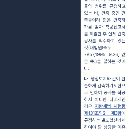
물의 범위를 규정하고
있는 바, 건축 중인 건
축물이라 함은 건축허
가를 받아 착공신고서
를 제출한 후 실제 건축
공사를 착수하고 있는
것(대법원95누
7857,1995. 9.26, 같
은 뜻.)을 말하는 것이
다.
나.
쟁점토지와 같이
단
순하게 건축허가제한으
로 인하여 공사를 착공
하지 아니한 나대지인
경우
지방세법 시행령
제131조의2 제3항
에
규정하는 별도합산과세
하여야 할 상당한 이유