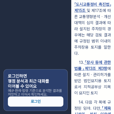
「도시교통정비 촉진법」
제15조
및 제17조에 따
른 교통영향분석ㆍ개선
대책의 심의 결과에 따
라 설치된 주차장의 경
우에는 해당 검토 결과
에 규정된 범위 이내의
주차장용 토지를 말한
다.
13.
「장사 등에 관한
법률」제13조 제3항
에
따른 설치ㆍ관리허가를
로그인하면
받은 법인묘지용 토지
쟁점 분석과 최근 대화를
이어볼 수 있어요
로서 지적공부상 지목
예규·판례·법령 기준으로 분석한 결과를
이 묘지인 토지
저장하고 이어서 확인하세요.
로그인
14. 다음 각 목에 규
정된 임야. 다만,
「체육