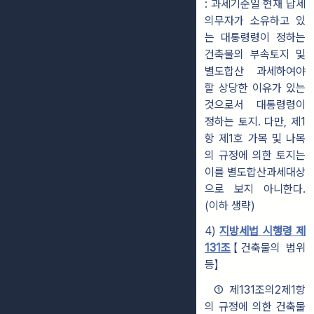
: 과세기준일 현재 납세
의무자가 소유하고 있
는 대통령령이 정하는
건축물의 부속토지 및
별도합산 과세하여야
할 상당한 이유가 있는
것으로서 대통령령이
정하는 토지. 다만, 제1
항 제1호 가목 및 나목
의 규정에 의한 토지는
이를 별도합산과세대상
으로 보지 아니한다.
(이하 생략)
4)
지방세법 시행령 제
131조
【건축물의 범위
등】
① 제131조의2제1항
의 규정에 의한 건축물