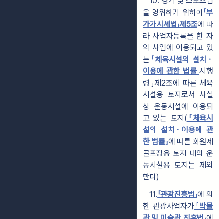
10. 경기 및 스포츠업
을 영위하기 위하여
「부
가가치세법」제5조
에 따
라 사업자등록을 한 자
의 사업에 이용되고 있
는
「체육시설의 설치ㆍ
이용에 관한 법률
시행
령」제2조에 따른 체육
시설용 토지로서 사실
상 운동시설에 이용되
고 있는 토지(
「체육시
설의 설치ㆍ이용에 관
한 법률」
에 따른 회원제
골프장용 토지 내의 운
동시설용 토지는 제외
한다)
11.
「관광진흥법」
에 의
한 관광사업자가
「박물
관 및 미술관 진흥법」
에