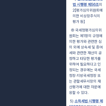
법 시행령 제56조
의
2【평가심의위원회에
의한 비
상장주식의
평가 등】
⑧ 국세청평가심의위
원회는 제1항의 규정에
의한 평가와 관련한 심
의 외
에
상속세 및 증여
세와 관련한 재산의 공
정하고 타당한 평가를
위하여 필요하다
고 인
정되는 경우에는 국세
청장·지방국세청장 또
는 관할세무서장의 재
산평가에 대한 자문에
응할 수 있다.
5)
소득세법 시행령 제