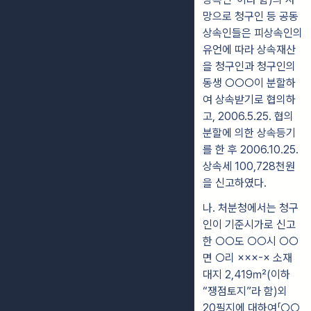
망으로 청
구인 등 공동
상속인들은 피상속인의
유언에 따라 상속재산
을 청구인과 청구인의
동생
○○○
이 분할하
여 상속받기로 협의하
고, 2006.5.25. 협의
분할에 의한 상
속등기
를 한 후 2006.10.25.
상속세 100,728천원
을 신고하였다.
나
. 처분청에서는 청구
인이 기준시가로 신고
한
○○
도
○○
시
○○
면
○
리
×××
-× 소재
대지 2,419㎡(이하
“쟁점토지”라 함)외
20필지에 대하여「○○