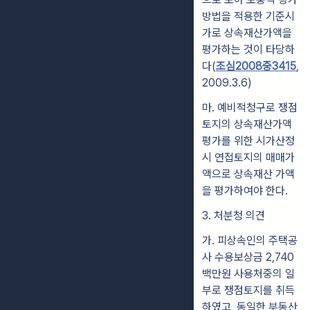
방법을 적용한 기준시
가로 상
속재산가액을
평가하는 것이 타당하
다(
조심2008중3415
,
2009.3.6)
마
.
예
비적청구로 쟁점
토지의 상속재산가액
평가를 위한 시가산정
시 연접토지의 매매가
액으로 상속재산 가액
을 평가하여야 한다.
3. 처분청 의견
가
.
피상속인의 주택공
사 수용보상금 2,740
백만원 사용처중의 일
부로 쟁점토지를
취득
하였고, 동일한 부동산