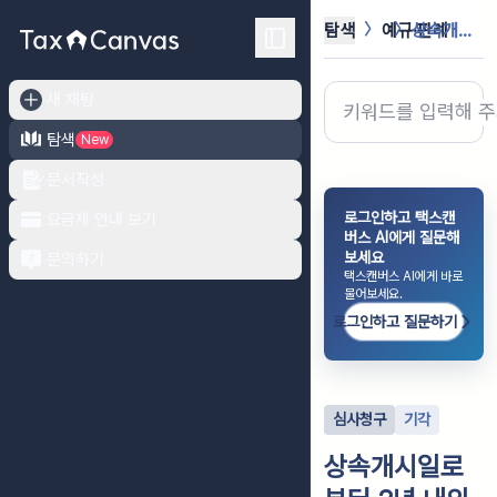
탐색
예규·판례
상속개시일로부터 2년 내의 취득가액을...
새 채팅
탐색
New
문서작성
로그인하고 택스캔
요금제 안내 보기
버스 AI에게 질문해
보세요
문의하기
택스캔버스 AI에게 바로
물어보세요.
로그인하고 질문하기
심사청구
기각
상속개시일로