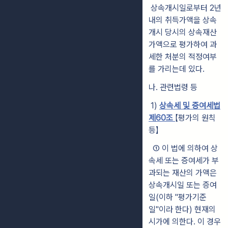
상속개시일로부터 2년
내의 취득가액을 상속
개시 당시의 상속재산
가액으로 평가하여 과
세한 처분의 적정여부
를 가리는데 있다.
나. 관련법령 등
1)
상속세 및 증여세법
제60조
【평가의 원칙
등】
①
이 법에 의하여 상
속세 또는 증여세가 부
과되는 재산의 가액은
상속
개
시일 또는 증여
일(이하 "평가기준
일"이라 한다) 현재의
시가에 의한
다. 이 경
우