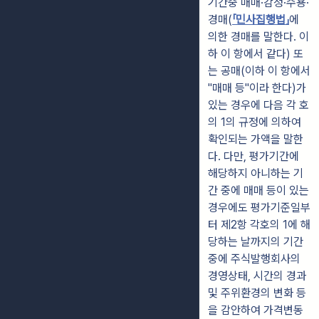
기간중 매매
·
감정
·
수용
·
경매(
「민사집행법」
에
의한 경매를 말
한다.
이
하 이 항에서 같다) 또
는 공매(이하 이 항에서
"매매 등"이라 한다)
가
있는 경우에 다음 각 호
의 1의 규정에 의하여
확인되는 가액을 말한
다.
다만, 평가기간에
해당하지
아니하는 기
간 중에 매매 등이 있는
경우에
도 평가기준일부
터 제2항 각호의 1
에 해
당하는 날까지의 기간
중에 주식발행회사의
경영상태, 시간의 경과
및 주위
환경의 변화 등
을 감안하여 가격변동