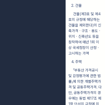
2. 건물
건물(제3호 및 제4
호의 규정에 해당하는
건물을 제외한다)의 신
축가격
ㆍ구조ㆍ용도ㆍ
위치ㆍ신축년도 등을
참작하여 매년 1회 이
상 국세청장
이 산정ㆍ
고시하는 가액
4. 주택
「부동산 가격공시
및 감정평가에 관한 법
률」에 의한 개별주택가
격 및 공동주택가격. 다
만, 공동주택가격의 경
우에는 동법 제17조 제
1항 단서의
규정에 의