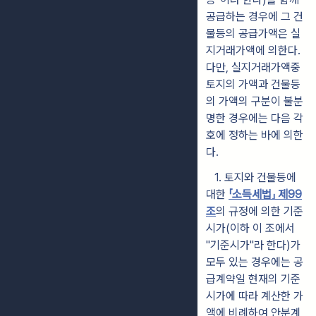
공급하는 경우에 그 건
물등의
공급가액은 실
지거래가액에 의한다.
다만, 실지거래가액중
토지의 가액
과 건물등
의 가액의 구분이 불분
명한 경우에는 다음 각
호에 정하는 바에 의한
다.
1. 토지와 건물등에
대한
「소득세법」 제99
조
의 규정에 의한 기준
시가
(이하 이 조에서
"기준시가"라 한다)가
모두 있는 경우에는 공
급계약
일 현재
의 기준
시가에 따라 계산한 가
액에 비례하여 안분계