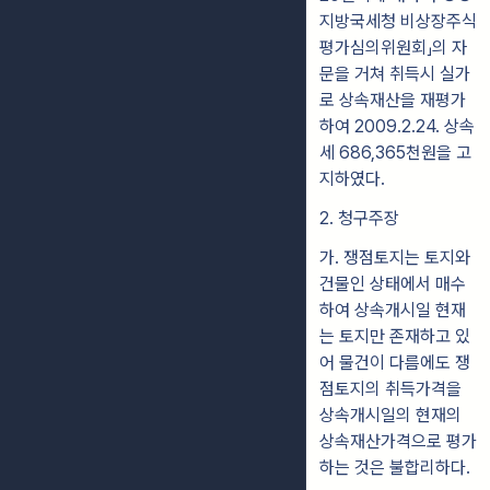
지
방
국
세청 비상장주식
평가심의위원회」의 자
문을 거쳐 취득시
실가
로
상속
재산
을 재평가
하여 2009.2.24. 상속
세 686,365천원을 고
지하
였다.
2. 청구주장
가
.
쟁점토지는 토지와
건물인 상태에서 매수
하여 상속개시일 현재
는 토지
만 존재하고 있
어
물건이 다름에도 쟁
점토지의 취득가격을
상속개시일의 현재
의
상속재
산가격으로 평가
하는 것은 불합리하다.