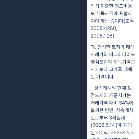
직접 지출한 명도비용
도 취
득가격
에 포함하
여야 하는 것이다(조심
2008지280,
2008.1.28)
다
.
연접한 토지의 매매
사례가와 비교하더라도
쟁점토지의 취득가격은
시가보다 고가로 매매
된 가격이다.
상속개시일 현재 쟁
점토지의 기준시가는
거래가액 대비 34%에
불과한
반면, 상속개시
일로부터 3개월내
(2006.8.14.)에 거래
된
○○
리 ×××-× 토지