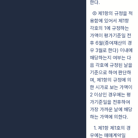
한다.
②
제1항의 규정을 적
용함에 있어서 제1항
각호의 1에 규정하는
가액이
평가기준일 전
후 6월(증여재산의 경
우 3월로 한다) 이내에
해당하는지
여부
는
다
음 각호에 규정된 날을
기준으로 하여 판단하
며, 제1항의
규
정에 의
한 시
가로
보는 가액이
2 이상인 경우에는 평
가기준일을 전
후하여
가장 가까운 날에 해
당
하는 가액에 의한다.
1. 제1항 제1호의 경
우에는 매매계약일