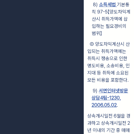
8)
소득세법
기본통
칙 97-5【양도차익계
산시 취득가액에 삽
입하는 필요경비의
범위】
② 양도차익계산시 산
입되는 취득가액에는
취득시 쟁송으로 인한
명도비
용, 소송비용, 인
지대 등 취득에 소요된
모든 비용을 포함한다.
9)
서면인터넷방문
상담4팀-1230,
2006.05.02
.
상속개시일전 6월을 경
과하고 상속개시일전 2
년 이내의 기간 중 매매