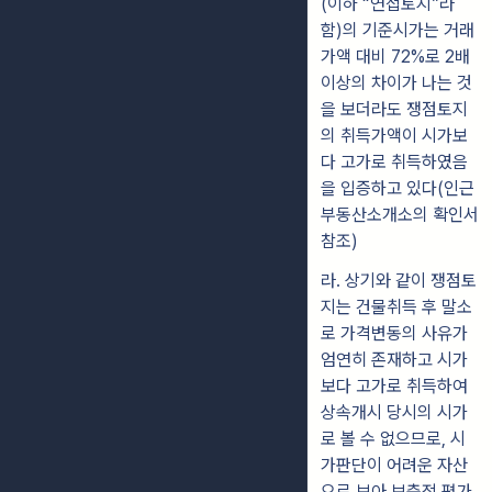
(이
하
“연접토지”라
함)의 기준시가는 거래
가액 대비 72%로 2배
이상의 차이가 나
는
것
을 보더라도 쟁점토지
의 취득가액이 시가보
다 고가로 취득하였음
을 입증하
고 있다(인근
부동산소개소의 확인서
참조)
라
. 상기와 같이 쟁점토
지는 건물취득 후 말소
로 가격변동의 사유가
엄연
히 존재하고 시가
보다 고가로 취득하여
상속개시 당시의 시가
로 볼 수 없으므로,
시
가판단이 어려운 자산
으로 보아 보충적 평가