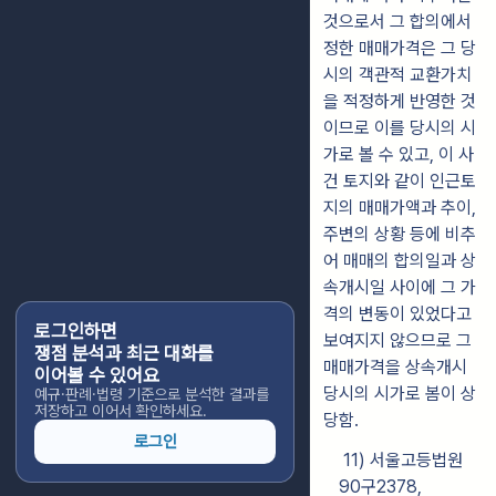
것으로서 그 합의에서
정한 매매가격은 그 당
시의 객관적 교
환가치
을 적정하게 반영한 것
이므로 이를 당시의 시
가로 볼 수 있고,
이 사
건 토지와 같이 인근토
지의 매매가액과 추이,
주변의 상황 등에 비
추
어 매매의 합의일과 상
속개시일 사이에 그 가
격의 변동이 있었다고
로그인하면
보여지지 않으므로 그
쟁점 분석과 최근 대화를
매매가격을 상속개시
이어볼 수 있어요
당시의 시가로 봄이 상
예규·판례·법령 기준으로 분석한 결과를
저장하고 이어서 확인하세요.
당함.
로그인
11) 서울고등법원
90구2378,