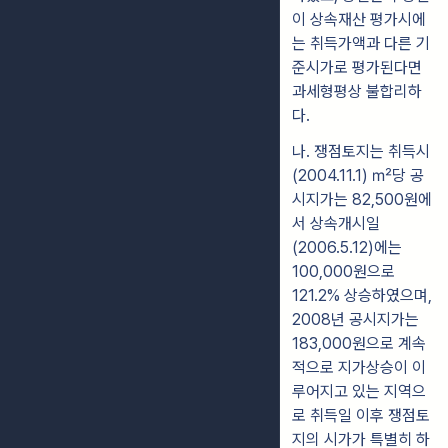
이 상속재산 평가시에
는 취득가액
과 다른 기
준시가로 평가된다면
과세형평상 불합리하
다.
나
.
쟁점토지는 취득시
(2004.11.1) ㎡당 공
시지가는 82,500원에
서 상속개시
일
(2006.5.12)에는
100,000원으로
121.2% 상승하였으며,
2008년 공시지가는
183,000원으로 계속
적으로 지가상승이 이
루어지고 있는 지역으
로 취득
일 이
후 쟁점토
지의 시
가가 특별히 하