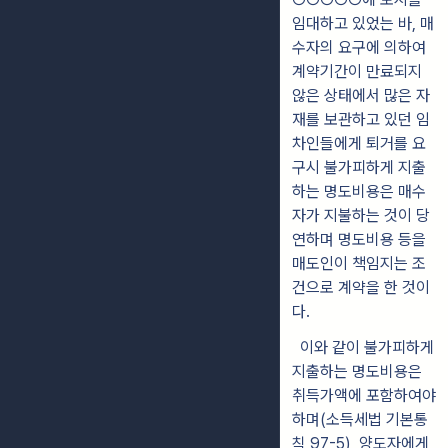
임
대하고 있었는 바, 매
수자의 요구에 의하여
계약기간이 만료되지
않은 상태에서
많은 자
재를 보관하고 있던 임
차인들에게 퇴거를 요
구시 불가피하게 지출
하
는 명도비용은 매수
자가 지불하는 것이 당
연하며 명도비용 등을
매도인이 책임지는 조
건으로 계약을 한 것이
다.
이와 같이 불가피하게
지출하는 명도비용은
취득가액에 포함
하
여야
하며
(소
득세법 기본통
칙 97-5), 양도자에게