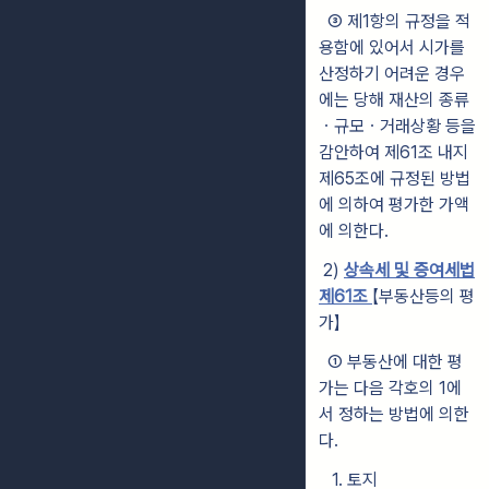
③
제1항의 규정을 적
용함에 있어서 시가를
산정하기 어려운 경우
에는 당
해
재산의 종류
ㆍ규모ㆍ거래상황 등을
감안하여 제61조 내지
제65조에 규
정된 방법
에 의하여 평가한 가액
에 의한다.
2)
상속세 및 증여세법
제61조
【부동산등의 평
가】
① 부동산에 대한 평
가는 다음 각호의 1에
서 정하는 방법에 의한
다.
1. 토지