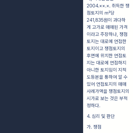
2004.××.×. 취득한 쟁
점토지의 ㎡당
241,835원이 과다하
게
고가로 매매된 가격
이라고 주장하나, 쟁점
토지는 대로에 연접한
토지이고
쟁
점토지의
후면에 위치한 연접토
지는 대로에 연접하지
아니한 토지임이
지
적
도
등본을 통하여 알 수
있어 연접토지의 매매
사례가액을 쟁점토지의
시가
로 보
는 것은 부적
정하다.
4. 심리 및 판단
가. 쟁점