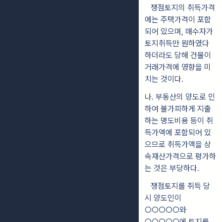
쟁점토지의 취득가격
에는 주택가격이 포함
되어 있으며, 매수자가
토지
취득만 원하였다
하더라도 당해 건물이
거래가격에 영향을 미
치는 것이다
.
나
.
부동산의 양도로 인
하여 불가피하게 지출
하는 명도비용 등이 취
득가액
에
포함되어 있
으므로 취득가액을 상
속재산가격으로 평가하
는 것은 부당하다
.
쟁점토지를 취득 당
시 양도인이
○○○○○
와
○○○○○
에 토지를