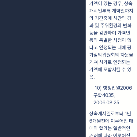
가
액
이
있는 경우, 상속
개시일부터 계약일까지
의 기간중에 시간의 경
과
및 주위환경
의 변
화
등을 감안하여 가격변
동의 특별한 사정이 없
다고 인정되는 때에 평
가심의위원회
의 자문을
거쳐 시가로 인정되는
가액에 포함시킬 수 있
음.
10) 행정법원2006
구합4035,
2006.08.25.
상속개시일로부터 1년
6개월전에 이루어진 매
매의 합의는 일반적인
거래
에
따라 이루어진