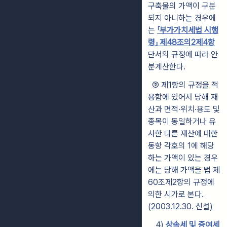
구축물의 가액이 구분
되지 아니하는 경우에
는
「부가가치세법 시행
령」 제48조의2제4항
단서의 규정에 따라 안
분계산한다.
⑤
제1항의 규정을 적
용함에 있어서 당해 재
산과 면적·위치·용도 및
종목
이
동일하거나 유
사한 다른 재산에 대한
동항 각호의 1에 해당
하는 가액
이
있
는
경우
에
는 당해 가액을 법 제
60조제2항의 규정에
의한 시가로 본다.
(2003.12.30. 신설)
4)
상속세 및 증여세