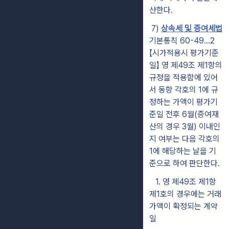
산한다.
7)
상속세 및 증여세법
기본통칙 60-49…2
【시가적용시 평가기준
일】
영 제49조 제1항의
규정을 적용함에 있어
서 동항 각호의 1에 규
정하는 가
액이 평가기
준일 전후 6월(증여재
산의 경우 3월) 이내인
지 여부는 다음 각호의
1에 해당하는 날을 기
준으로 하여 판단한다.
1. 영 제49조 제1항
제1호의 경우에는 거래
가액이 확정되는 계약
일