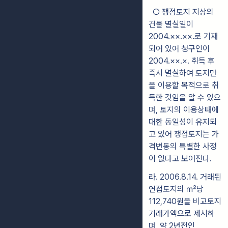
○ 쟁점토지 지상의
건물 멸실일이
2004.××.××.로 기재
되어 있어 청구인이
2004.××.×. 취득 후
즉시 멸실하여 토지만
을 이용할 목적으로 취
득한 것
임을 알 수 있으
며, 토지의 이용상태에
대한 동일성이 유지되
고 있어 쟁점토지는 가
격변동의 특별한 사정
이 없다고 보여진다.
라
. 2006.8.14. 거래된
연접토지의 ㎡당
112,740원을 비교토지
거래가액으로
제시하
며, 약 2년전인