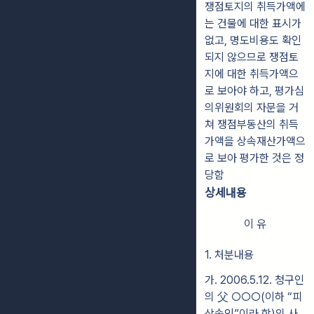
쟁점토지의 취득가액에
는 건물에 대한 표시가
없고, 명도비용도 확인
되지 않으므로 쟁점토
지에 대한 취득가액으
로 보아야 하고, 평가심
의위원회의 자문을 거
쳐 쟁점부동산의 취득
가액을 상속재산가액으
로 보아 평가한 것은 정
당함
상세내용
이 유
1. 처분내용
가
. 2006.5.12. 청구인
의 父 ○○○(이하 “피
상속인”이라 함)의 사