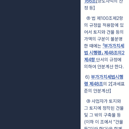
166조
【양도차익의 산
정 등】
⑥ 법 제100조제2항
의 규정을 적용함에 있
어서 토지와 건물 등의
가액의
구분이 불분명
한 때에는
「부가가치세
법 시행령」 제48조의2
제4항
단
서의 규정에
의하여 안분계산 한다.
6)
부가가치세법시행
령 제48조
의 2【과세표
준의 안분계산】
④
사업자가 토지와
그 토지에 정착된 건물
및 그 밖의 구축물 등
(이하 이 조에서 "건물
등"이라 한다)을 함께