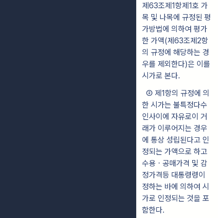
제63조제1항제1호 가
목 및 나목에 규정된 평
가방법에 의하여 평가
한 가액(제
63조제2항
의 규정에 해당하는 경
우를 제외한다)은 이를
시가로 본다.
②
제1항의 규정에 의
한 시가는 불특정다수
인사이에 자유로이 거
래가 이
루어지는 경우
에 통상 성립된다고 인
정되는 가액으로 하고
수용ㆍ공매가
격 및 감
정가격등 대통령령이
정하는 바에 의하여 시
가로 인정되는 것을 포
함한다.