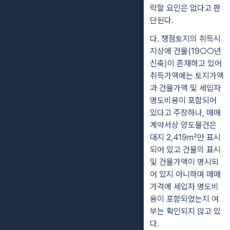
락할 요인은 없다고 판
단된다.
다
. 쟁점토지의 취득시
지상에 건물(19○○년
신축)이 존재하고 있어
취득가
액에는 토지가액
과 건물가액 및 세입자
명도비용이 포함되어
있다고 주장하나,
매매
계약서상 양도물건은
대지 2,419㎡만 표시
되어 있고 건물의
표시
및 건
물가액이 명시되
어 있지 아니하며 매매
가격에 세입자 명도비
용이 포함되었는지 여
부는 확인되지 않고 있
다.