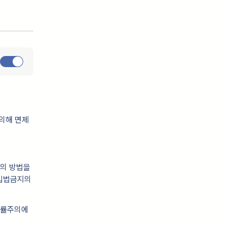
 의해 면제
청의 방법을
임입법금지의
법률주의에