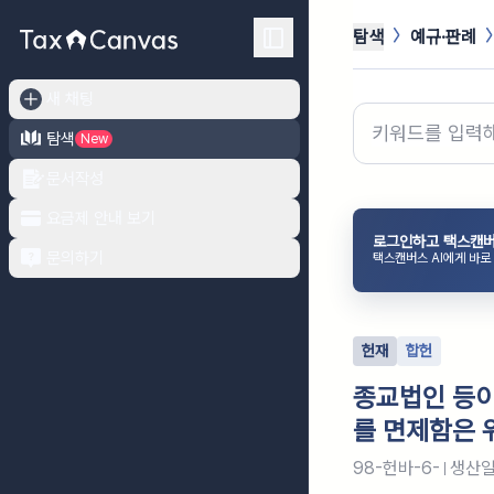
탐색
예규·판례
새 채팅
탐색
New
문서작성
요금제 안내 보기
로그인하고 택스캔버
문의하기
택스캔버스 AI에게 바로
헌재
합헌
종교법인 등이
를 면제함은 
98-헌바-6-
생산