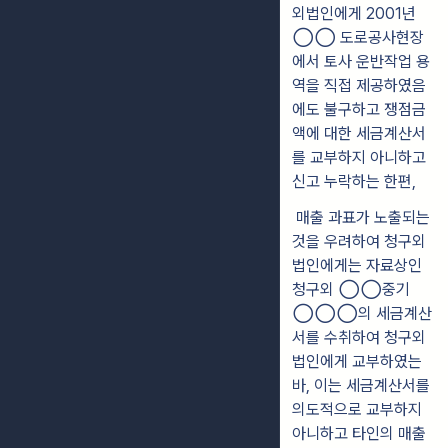
외법인에게 2001년
◯◯
도로
공사현장
에서 토사 운반작업 용
역을 직접 제공하였음
에도 불구하고 쟁점금
액에 대한 세금계산서
를 교부하지 아니하고
신고 누락하는 한편,
매출 과표가 노출되는
것을 우려하여 청구외
법인에게는 자료상인
청구외 ◯◯
중기
◯◯◯
의 세금계산
서를 수취하여 청구외
법인에게 교부하였는
바, 이
는 세금계산서를
의도적으로 교부하지
아니하고 타인의 매출