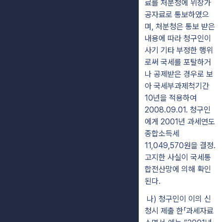
료를 처분청에 위장가
공자료로
통
보하였으
며, 처분
청은 통보 받은
내용에 따라
청구인이
사기 기타 부정한 행위
로써 국세를 포탈
하거
나 공제받은 경우로 보
아
국세부과제척기간
10년을 적용
하여
2008.09.01. 청구인
에게 2001년 과세연도
종합소득세
11,049,570원을 결정․
고지한 사실이 국세통
합전산망에 의해 확인
된다.
나)
청구인이 이의 신
청시 제출 한
「과세자료