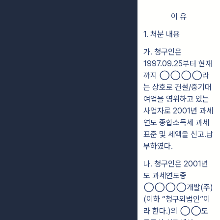
이 유
1. 처분 내용
가.
청구인은
1997.09.25부터 현재
까지 ◯◯◯◯
라
는 상호로 건설/중기대
여업을 영위하
고 있는
사업자로 2001년 과세
연도 종합소득세 과세
표준 및 세액을 신고
․납
부하였다.
나.
청구인은 2001년
도 과세연도중
◯◯◯◯
개발(주)
(이하 “청구외법인”이
라 한다.)의
◯◯
도