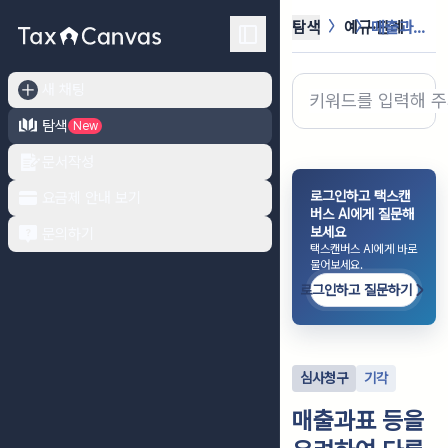
탐색
예규·판례
매출과표 등을 우려하여 다른 사업장의...
새 채팅
탐색
New
문서작성
로그인하고 택스캔
요금제 안내 보기
버스 AI에게 질문해
보세요
문의하기
택스캔버스 AI에게 바로
물어보세요.
로그인하고 질문하기
심사청구
기각
매출과표 등을