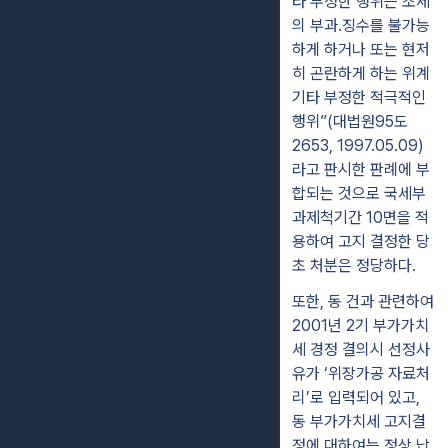
타 부정한 행위는 조세
의 부과․징수를 불가능
하게 하거나 또는 현저
히
곤란하게 하는 위계
기타 부정한 적극적인
행위”(대법원95도
2653, 1997.05.09)
라고 판시한 판례에 부
합되는 것으로 국세부
과제척기간 10면을 적
용하여 고지
결정한 당
초 처분은 정당하다.
또한, 동 건과 관련하여
2001년 2기 부가가치
세 경정 결의시 선정사
유가 ‘위장
가공 자료처
리’로 입력되어 있고,
동 부가가치세 고지결
정에 대하여는 정상 납