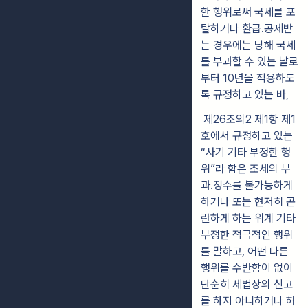
한 행위로써 국세를 포
탈하거나 환급․공제받
는 경우에는 당해 국세
를
부과할 수 있는 날로
부터 10년을 적용하도
록 규정하고 있는 바,
제26조의2 제1항 제1
호에서 규정하고 있는
“사기 기타 부정한
행
위”라 함은
조세의 부
과․징수를 불가능하게
하거나 또는 현저히 곤
란하게 하는 위계 기타
부정한 적극적인 행위
를 말하고, 어떤 다른
행위를 수반함이 없이
단순히
세
법상의 신고
를 하지 아니하거나 허