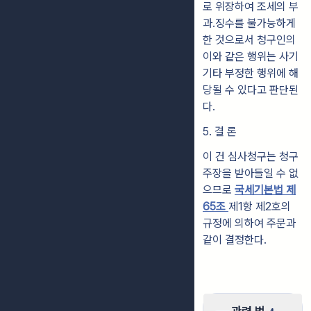
로 위장하여
조세의 부
과․징수를 불가능하게
한 것으로서 청구인의
이와 같은 행위는 사
기
기타 부정한 행위에 해
당될 수 있다고 판단된
다.
5. 결 론
이 건 심사청구는 청구
주장을 받아들일 수 없
으므로
국세기본법 제
65조
제
1항 제2호의
규정에 의하여 주문과
같이 결정한다.