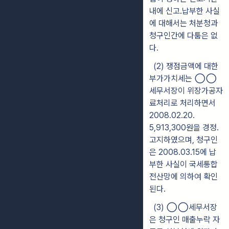
내에 신고․납부한 사실
에 대해서는 처분청과
청구인간에 다툼은 없
다.
(2)
쟁점금액에 대한
부가가치세는
◯◯
세무서장이 위장가공자
료처리로 처
리
하면서
2008.02.20.
5,913,300원을 경정․
고지하였으며, 청구인
은 2008.03.15에 납
부한 사실이 국세통합
전산망에 의하여 확인
된다.
(3) ◯◯
세무서장
은 청구인 매출누락 자