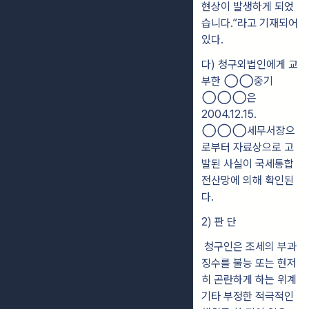
현상이 발생하게 되었
습니다.”라고 기재되어
있다.
다)
청구외법인에게 교
부한
◯◯
중기
◯◯◯
은
2004.12.15.
◯◯◯
세무서장으
로부터 자료상으로 고
발된 사실이 국세통합
전산망에 의해 확인된
다.
2) 판 단
청구인은 조세의 부과
징수를 불능 또는 현저
히 곤란하게 하는 위계
기타 부정한 적극적인