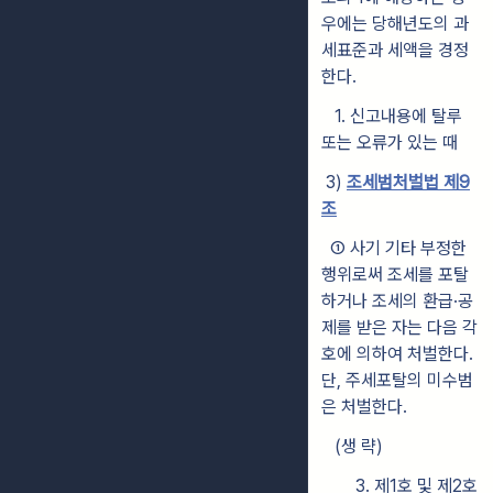
우에는 당해년도의 과
세표준과 세액을 경정
한다.
1. 신고내용에 탈루
또는 오류가 있는 때
3)
조세범처벌법 제9
조
①
사기 기타 부정한
행위로써 조세를 포탈
하거나 조세의 환급·공
제를 받은
자는 다음 각
호에 의하여 처벌한다.
단, 주세포탈의 미수범
은 처벌한다.
(생 략)
3.
제1호 및 제2호