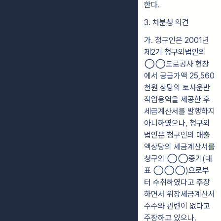
한다.
3. 처분청 의견
가.
청구인은 2001년
제2기 청구외법인의
◯◯도로공사 현장
에서 공급가액
25,560
천원 상당의 토사운반
작업용역을 제공한 후
세금계산서를 발행하지
아니
하였으나, 청구외
법인은 청구인의 매출
액상당의 세금계산서를
청구외
◯◯
중
기(대
표
◯◯◯
)으로부
터 수취하였다고 주장
하면서 위장세
금계산서
수
수와 관련이 없다고
주장하고 있으나.