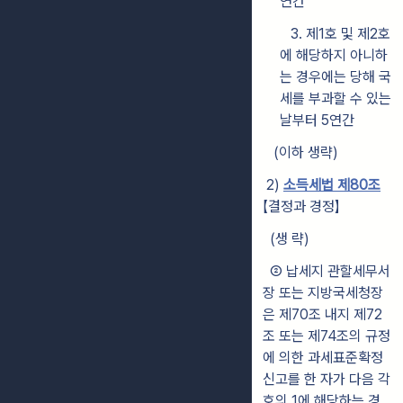
연간
3. 제1호 및 제2호
에 해당하지 아니하
는 경우에는 당해 국
세를 부과할 수 있는
날부터 5연간
(이하 생략)
2)
소득세법 제80조
【결정과 경정】
(생 략)
② 납세지 관할세무서
장 또는 지방국세청장
은 제70조 내지 제72
조 또는
제74조의 규정
에 의한 과세표준확정
신고를 한 자가 다음 각
호의 1에 해당하는
경