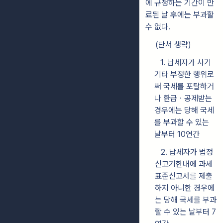
에 규정하는 기간이 만
료된 날 후에는 부과할
수 없다
.
(단서 생략)
1.
납세자가 사기
기타 부정한 행위로
써 국세를 포탈하거
나 환급ㆍ공제받
는
경우에는 당해 국세
를 부과할 수 있는
날부터 10연간
2.
납세자가 법정
신고기한내에 과세
표준신고서를 제출
하지 아니한 경우에
는
당해 국세를 부과
할 수 있는 날부터 7