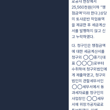
로공사 현장에서
25,560천원(이하 “쟁
점금액
‘이라 한다.)상당
의
토사운반 작업용역
을 제공한 후 세금계산
서를 발행하지 않고
신
고 누락하였다.
다.
청구인은 쟁점금액
에 대한 세금계산서를
청구외
◯◯
중기(대
표
◯◯◯
)로부터
수취하여 청구외법인에
게 제출하였고, 청구외
법인의 관할
세무서인
◯◯
세무서에서 동
과세자료를 청구인의
사업장인
◯◯
세무
서에
위
장가공자료로