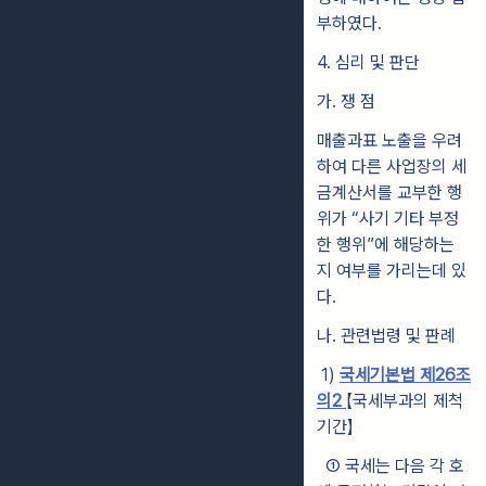
부하였다.
4. 심리 및 판단
가. 쟁 점
매출과표 노출을 우려
하여 다른 사업장의 세
금계산서를 교부한 행
위가 “사
기 기타 부정
한 행위”에 해당하는
지 여부를 가리는데 있
다.
나. 관련법령 및 판례
1)
국세기본법 제26조
의2
【국세부과의 제척
기간】
①
국세는 다음 각 호