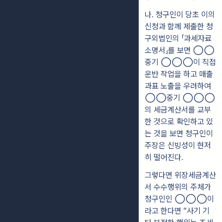
나.
청구인이 당초 이의
신청과 함께 제출한 청
구외법인의 「과세자료
소
명서」를 보면 ◯◯
중기 ◯◯◯이 직접
운반 작업을 하고 매출
과표 노출
을
우려하여
◯◯
중기
◯◯◯
의 세금계산서를 교부
한 것으로 확인하고 있
는 것을 보면 청구인이
주장은 신빙성이 현저
히 떨어진다.
그렇다면 위장세금계산
서 수수행위의 주체가
청구인인 ◯◯◯이
라고 한다면
“사기 기