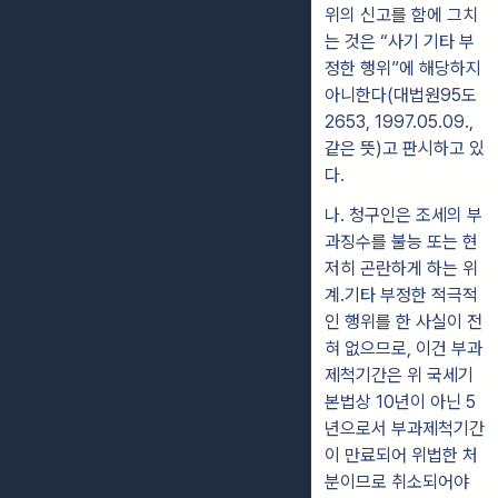
위의 신고를 함에 그치
는
것은 “사기 기타
부
정한 행위”에 해당하지
아니한다(대법원95도
2653, 1997.05.09.,
같은 뜻)고 판시하고 있
다.
나.
청구인은 조세의 부
과징수를 불능 또는 현
저히 곤란하게 하는 위
계․기
타 부정한 적극적
인 행위를 한 사실이 전
혀 없으므로, 이건 부과
제척기간은
위 국세기
본법상 10년이 아닌 5
년으로서 부과제척기간
이 만료되어 위
법한 처
분이므로 취소되어야