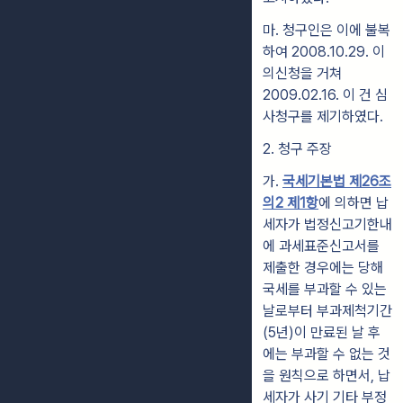
마.
청구인은 이에 불복
하여 2008.10.29. 이
의신청을 거쳐
2009.02.16. 이 건 심
사청구를 제기하였다.
2. 청구 주장
가.
국세기본법 제26조
의2 제1항
에 의하면 납
세자가 법정신고기한내
에 과세표준
신고서를
제출한 경우에는 당해
국세를 부과할 수 있는
날로부터 부과제척기간
(5년)이 만료된 날 후
에는 부과할 수 없는 것
을 원칙으로 하면서, 납
세자가 사기
기타 부정