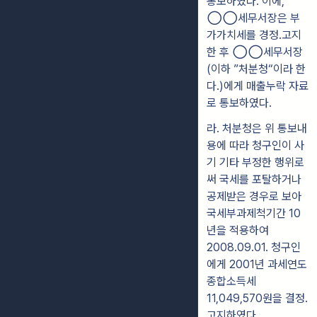
통
보
하였다. 이에,
◯◯세무서장은 부
가가치세를
경정․고지
한 후
◯◯
세무서장
(이하 ”처
분청“이라 한
다.)에게 매출누락 자료
로
통
보하였다.
라.
처분청은 위 통보내
용에 따라 청구인이 사
기 기타 부정한 행위로
써 국세를
포탈하거나
공제받은 경우로 보아
국세부과제척기간 10
년을 적용하여
2008.09.01.
청구인
에게 2001년 과세연도
종합소득세
11,049,570원을 결정․
고지하였다.