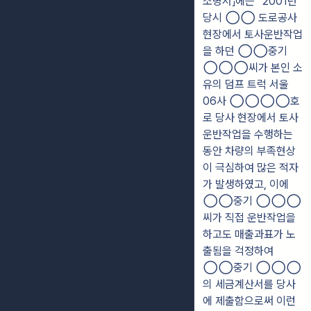
소
명서」에는 “2001년
당시
◯◯
도로
공사
현장에서 토사운반작업
을 하던
◯◯
중기
◯◯◯
씨가 본인 소
유의 덤프
트럭
서울
06사
◯◯◯◯
호
로 당사 현장에서 토사
운반작업을 수행하는
동안 차량의
부족현상
이 극심하여 많은 적자
가 발생하였고, 이에
◯◯
중기
◯◯◯
씨가 직접
운반
작업을
하고도 매출과표가 노
출됨을 걱정하여
◯◯
중기
◯◯◯
의 세금계
산서를
당사
에 제출함으로써 이런