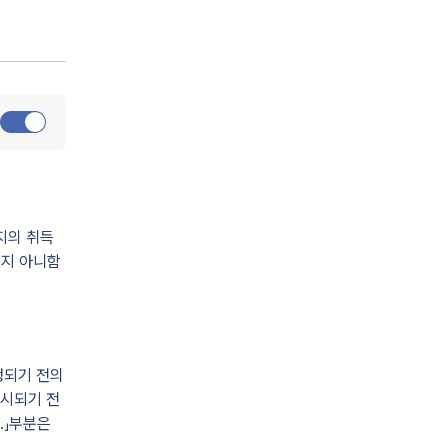
지의 취득
되지 아니함
개정되기 전의
고시되기 전
.」부분은