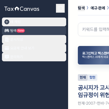
탐색
예규·판례
새 채팅
탐색
New
문서작성
요금제 안내 보기
로그인하고 택스캔버
문의하기
택스캔버스 AI에게 바로
헌재
합헌
공시지가 고시
임규정이 위
헌재-2007-헌바-7