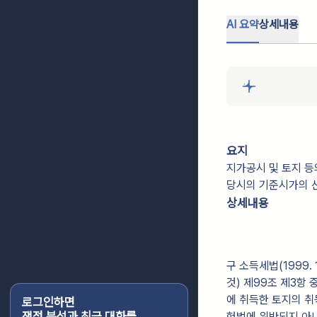
AI 요약
상세내용
요지
지가공시 및 토지 등
당시의 기준시가의 
상세내용
구 소득세법(1999. 
것) 제99조 제3항
에 취득한 토지의 취
로그인하면
쟁점 분석과 최근 대화를
헌법에 위반되지 아