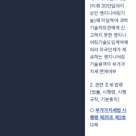
(미화 30만달라이
상인 엔지니어링기
술)에 미달하여 과학
기술처장관에게 신
고하지 못한 엔지니
어링기술도입계약에
따라 외국단체가 제
공하는 엔지니어링
기술용역의 부가가
치세 면제여부
2. 관련 조세 법령
(법률, 시행령, 시행
규칙, 기본통칙)
○
부가가치세법 시
행령 제35조 제2호
다목