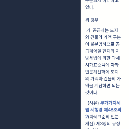
구분되지 아니하고
있다.
위 경우
가. 공급하는 토지
와 건물의 가액 구분
이 불분명하므로 공
급계약일 현재의 지
방세법에 의한 과세
시가표준액에 따라
안분계산하여 토지
의 가액과 건물의 가
액을 계산하면 되는
것이다.
(사유)
부가가치세
법 시행령 제48조의
2
(과세표준의 안분
계산) 제3항의 규정