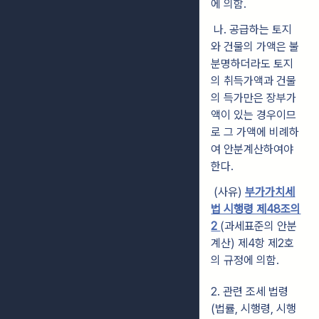
에 의함.
나. 공급하는 토지
와 건물의 가액은 불
분명하더라도 토지
의 취득가액과 건물
의 득가만은 장부가
액이 있는 경우이므
로 그 가액에 비례하
여 안분계산하여야
한다.
(사유)
부가가치세
법 시행령 제48조의
2
(과세표준의 안분
계산) 제4항 제2호
의 규정에 의함.
2. 관련 조세 법령
(법률, 시행령, 시행