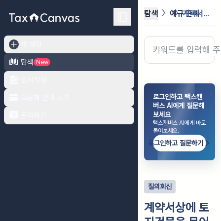
탐색
예규·판례
계약서상에 토지건물을 묶어서 분양가액...
새 채팅
탐색
New
문서작성
로그인하고 택스캔
요금제 안내 보기
버스 AI에게 질문해
보세요
문의하기
택스캔버스 AI에게 바로
물어보세요.
로그인하고 질문하기
질의회신
계약서상에 토