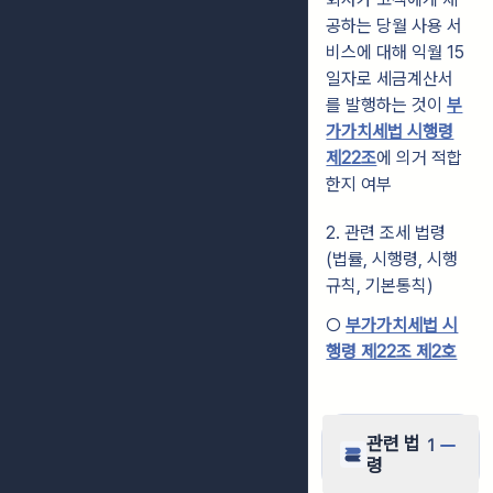
공하는 당월 사용 서
비스에 대해 익월 15
일자로 세금계산서
를 발행하는 것이
부
가가치세법 시행령
제22조
에 의거 적합
한지 여부
2. 관련 조세 법령
(법률, 시행령, 시행
규칙, 기본통칙)
○
부가가치세법 시
행령 제22조 제2호
관련 법
1
령