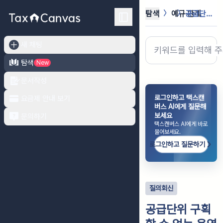
탐색
예규·판례
공급단위 구획할 수 없는 용역의 계속...
새 채팅
탐색
New
문서작성
로그인하고 택스캔
요금제 안내 보기
버스 AI에게 질문해
보세요
문의하기
택스캔버스 AI에게 바로
물어보세요.
로그인하고 질문하기
질의회신
공급단위 구획