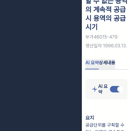
할 수 없는 용역
의 계속적 공급
시 용역의 공급
시기
부가46015-479
생산일자
1996.03.13.
AI 요약
상세내용
AI 요
약
요지
공급단위를 구획할 수