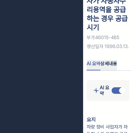
자가 자동차수
리용역을 공급
하는 경우 공급
시기
부가46015-485
생산일자
1996.03.13.
AI 요약
상세내용
AI 요
약
요지
차량 정비 사업자가 자