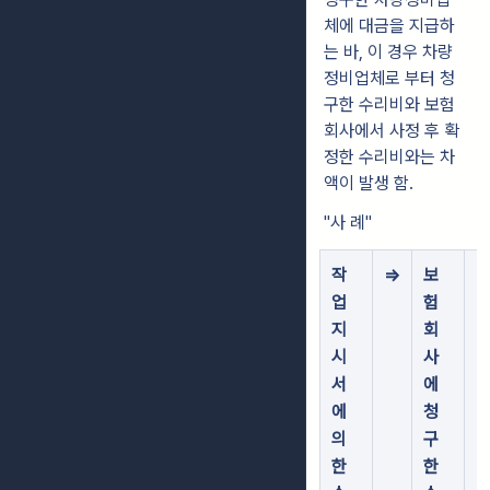
체에 대금을 지급하
는 바, 이 경우 차량
정비업체로 부터 청
구한 수리비와 보험
회사에서 사정 후 확
정한 수리비와는 차
액이 발생 함.
"사 례"
작
=>
보
=
업
험
지
회
시
사
서
에
에
청
의
구
한
한