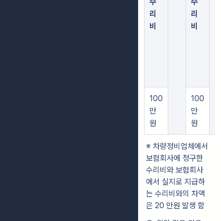
수
수
리
리
비
비
100
100
만
만
원
원
※ 차량정비업체에서
보험회사에 청구한
수리비와 보험회사
에서 실지로 지급하
는 수리비와의 차액
은 20
만원 발생 함