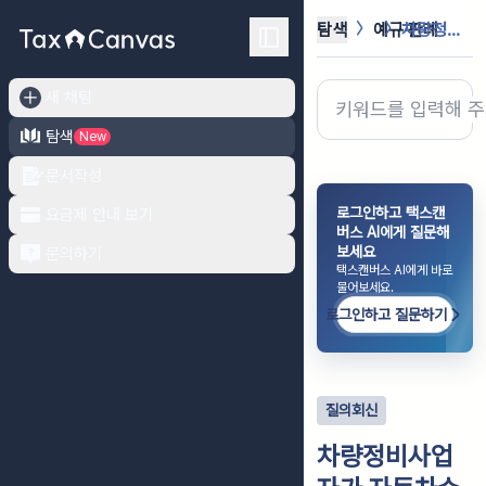
탐색
예규·판례
차량정비사업자가 자동차수리용역을 공급...
새 채팅
탐색
New
문서작성
로그인하고 택스캔
요금제 안내 보기
버스 AI에게 질문해
보세요
문의하기
택스캔버스 AI에게 바로
물어보세요.
로그인하고 질문하기
질의회신
차량정비사업