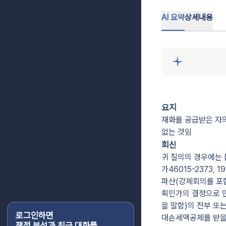
AI 요약
상세내용
요지
재화를 공급받은 자
없는 것임
회신
귀 질의의 경우에는 붙
가46015-2373,
파산(강제회의를 포함
획인가의 결정으로 
을 말함)의 전부 또
로그인하면
대손세액공제를 받을 
쟁점 분석과 최근 대화를