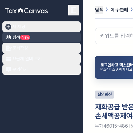
탐색
예규·판례
새 채팅
탐색
New
문서작성
요금제 안내 보기
로그인하고 택스캔버
문의하기
택스캔버스 AI에게 바로
질의회신
재화공급 받은
손세액공제여
부가46015-486