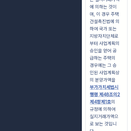
에 의하는 것이
며, 이 경우 주택
건설촉진법에 의
하여 국가 또는
지방자치단체로
부터 사업계획의
승인을 얻어 공
급하는 주택의
경우에는 그 승
인된 사업계획상
의 분양가액을
부가가치세법시
행령 제48조의2
제4항제1호
의
규정에 의하여
실지거래가액으
로 보는 것입니