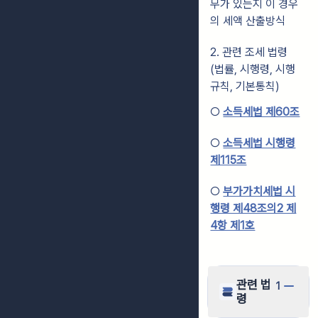
무가 있는지 이 경우
의 세액 산출방식
2. 관련 조세 법령
(법률, 시행령, 시행
규칙, 기본통칙)
○
소득세법 제60조
○
소득세법 시행령
제115조
○
부가가치세법 시
행령 제48조의2 제
4항 제1호
관련 법
1
령