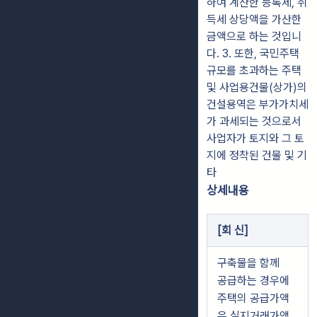
하여 계산한 등록세, 취
득세 상당액을 가산한
금액으로 하는 것입니
다. 3. 또한, 국민주택
규모를 초과하는 주택
및 사업용건물(상가)의
건설용역은 부가가치세
가 과세되는 것으로서
사업자가 토지와 그 토
지에 정착된 건물 및 기
타
상세내용
[
회 신
]
구축물을 함께
공급하는 경우에
주택의 공급가액
은 실지거래가액