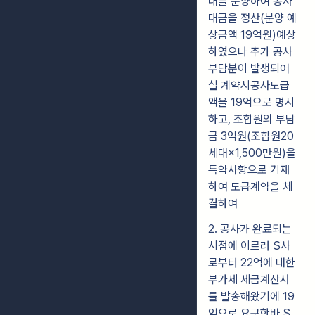
대를 분양하여 공사
대금을 정산(분양 예
상금액 19억원)예상
하였으나 추가 공사
부담분이 발생되어
실 계약시공사도급
액을 19억으로 명시
하고, 조합원의 부담
금 3억원(조합원20
세대×1,500만원)을
특약사항으로 기재
하여 도급계약을 체
결하여
2. 공사가 완료되는
시점에 이르러 S사
로부터 22억에 대한
부가세 세금계산서
를 발송해왔기에 19
억으로 요구한바 S