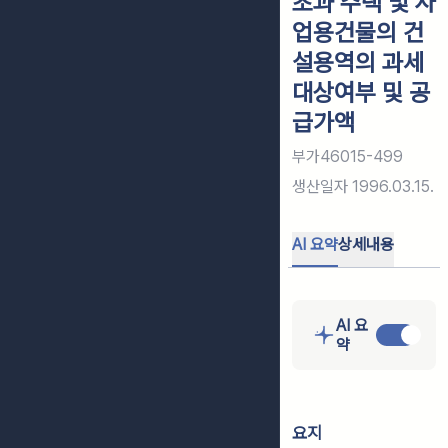
초과 주택 및 사
업용건물의 건
설용역의 과세
대상여부 및 공
급가액
부가46015-499
생산일자
1996.03.15.
AI 요약
상세내용
AI 요
약
요지