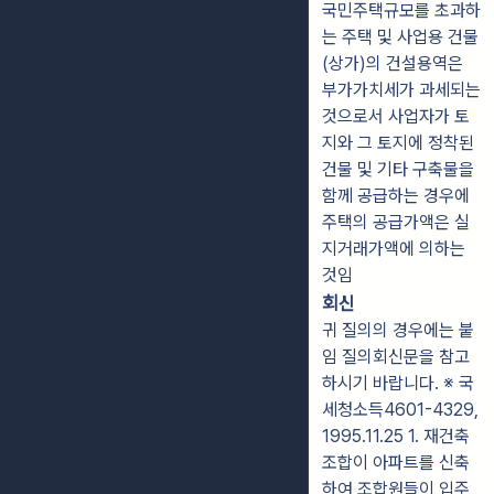
국민주택규모를 초과하
는 주택 및 사업용 건물
(상가)의 건설용역은
부가가치세가 과세되는
것으로서 사업자가 토
지와 그 토지에 정착된
건물 및 기타 구축물을
함께 공급하는 경우에
주택의 공급가액은 실
지거래가액에 의하는
것임
회신
귀 질의의 경우에는 붙
임 질의회신문을 참고
하시기 바랍니다. ※ 국
세청소득4601-4329,
1995.11.25 1. 재건축
조합이 아파트를 신축
하여 조합원들이 입주