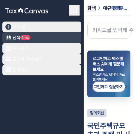
탐색
예규·판례
국민주택규모 초과 주택 및 사업용건물...
새 채팅
탐색
New
문서작성
로그인하고 택스캔
요금제 안내 보기
버스 AI에게 질문해
보세요
문의하기
택스캔버스 AI에게 바로
물어보세요.
로그인하고 질문하기
질의회신
국민주택규모