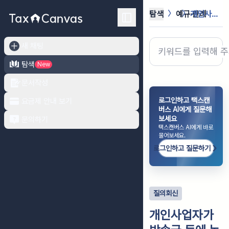
탐색
예규·판례
개인사업자가 방송국 등에 녹음, 장치...
새 채팅
탐색
New
문서작성
로그인하고 택스캔
요금제 안내 보기
버스 AI에게 질문해
보세요
문의하기
택스캔버스 AI에게 바로
물어보세요.
로그인하고 질문하기
질의회신
개인사업자가