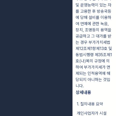
및 운영능력이 있는 자
를 고용한 후 방송국등
에 당해 설비를 이용하
여 연예에 관한 녹음,
장치, 조명등의 용역을
공급하고 그 대가를 받
는 경우 부가가치세법
제12조제1항제13호 및
동법시행령 제35조제1
호(나)목의 규정에 의
하여 부가가치세가 면
제되는 인적용역에 해
당되지 아니하는 것입
니다.
상세내용
1. 질의내용 요약
개인사업자가 시설