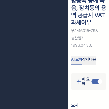
방송국 등에 녹
음, 장치등의 용
역 공급시 VAT
과세여부
부가46015-798
생산일자
1996.04.30.
AI 요약
상세내용
AI 요
약
요지