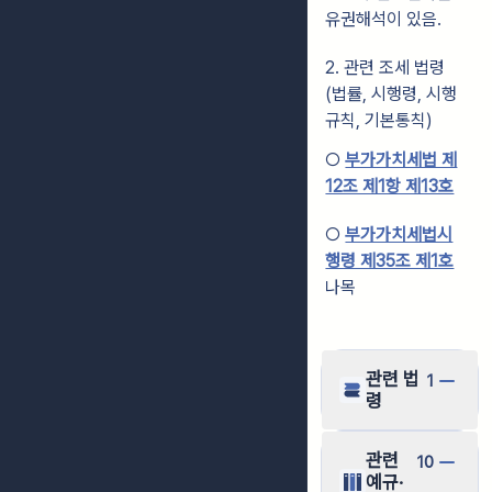
유권해석이 있음.
2. 관련 조세 법령
(법률, 시행령, 시행
규칙, 기본통칙)
○
부가가치세법 제
12조 제1항 제13호
○
부가가치세법시
행령 제35조 제1호
나목
관련 법
1
령
관련
10
예규·