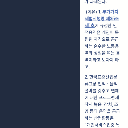
가 과세된다.
(이유) 1.
부가가치
세법시행령 제35조
제1호
에 규정한 인
적용역은 개인이 독
립된 자격으로 공급
하는 순수한 노동용
역의 성질을 띠는 용
역이라고 보아야 하
고,
2. 한국표준산업분
류표상 인적ㆍ물적
설비를 갖추고 연예
에 대한 프로그램제
작시 녹음, 장치, 조
명 등의 용역을 공급
하는 산업활동은
“개인서비스업중 녹