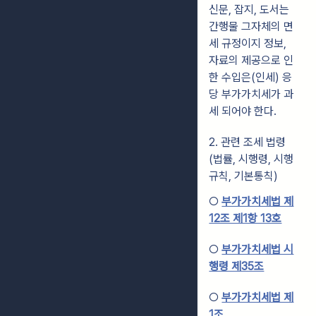
신문, 잡지, 도서는
간행물 그자체의 면
세 규정이지 정보,
자료의 제공으로 인
한 수입은(인세) 응
당 부가가치세가 과
세 되어야 한다.
2. 관련 조세 법령
(법률, 시행령, 시행
규칙, 기본통칙)
○
부가가치세법 제
12조 제1항 13호
○
부가가치세법 시
행령 제35조
○
부가가치세법 제
1조