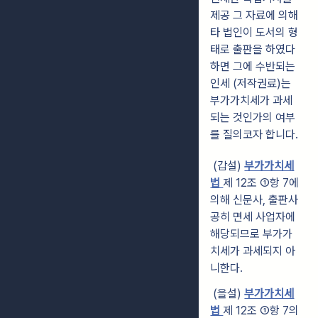
제공 그 자료에 의해
타 법인이 도서의 형
태로 출판을 하였다
하면 그에 수반되는
인세 (저작권료)는
부가가치세가 과세
되는 것인가의 여부
를 질의코자 합니다.
(갑설)
부가가치세
법
제 12조 ①항 7에
의해 신문사, 출판사
공히 면세 사업자에
해당되므로 부가가
치세가 과세되지 아
니한다.
(을설)
부가가치세
법
제 12조 ①항 7의