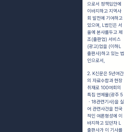
으로서 정책입안에
이바지하고 지역사
회 발전에 기여하고
있으며, L법인은 서
울에 본사를두고 제
조(출판업) 서비스
(광고)업을 (이하L
출판사)하고 있는 법
인으로서,
2. K신문은 5년여간
의 자료수합과 현장
취재로 100여회의
특집 연제물(광주 5
ㆍ18관련기사)을 실
어 관련사건을 전국
적인 여론형성에 이
바지하고 있던차 L
출판사가 이 기사를