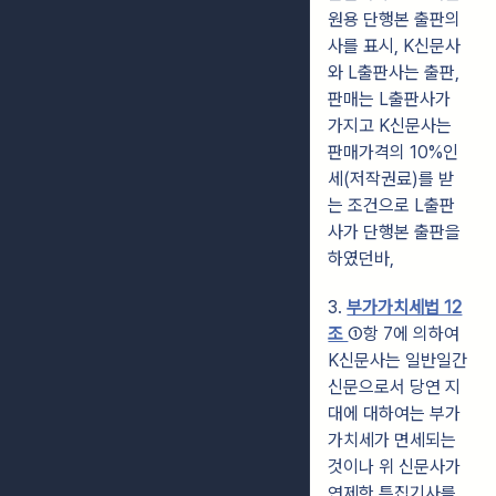
원용 단행본 출판의
사를 표시, K신문사
와 L출판사는 출판,
판매는 L출판사가
가지고 K신문사는
판매가격의 10%인
세(저작권료)를 받
는 조건으로 L출판
사가 단행본 출판을
하였던바,
3.
부가가치세법 12
조
①항 7에 의하여
K신문사는 일반일간
신문으로서 당연 지
대에 대하여는 부가
가치세가 면세되는
것이나 위 신문사가
연제한 특집기사를