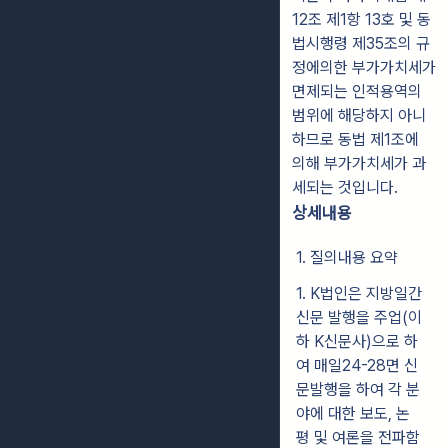
12조 제1항 13호 및 동
법시행령 제35조의 규
정에의한 부가가치세가
면제되는 인적용역의
범위에 해당하지 아니
하므로 동법 제1조에
의해 부가가치세가 과
세되는 것입니다.
상세내용
1. 질의내용 요약
1. K법인은 지방일간
신문 발행을 주업(이
하 K신문사)으로 하
여 매일24-28면 신
문발행을 하여 각 분
야에 대한 보도, 논
평 및 여론을 전파함