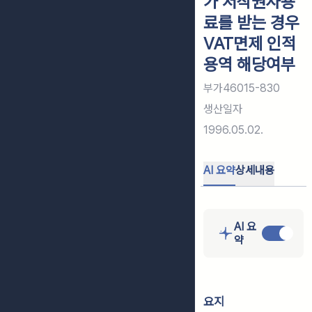
가 저작권사용
료를 받는 경우
VAT면제 인적
용역 해당여부
부가46015-830
생산일자
1996.05.02.
AI 요약
상세내용
AI 요
약
요지