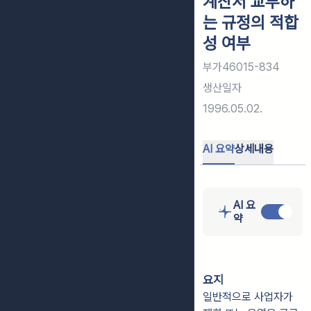
계산서 교부하
는 규정의 적합
성 여부
부가46015-834
생산일자
1996.05.02.
AI 요약
상세내용
AI 요
약
요지
일반적으로 사업자가