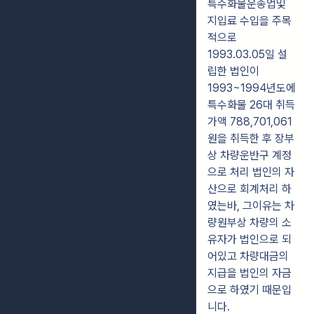
특수화물운송업및
지입료 수입을 주목
적으로
1993.03.05일 설
립한 법인이
1993~1994년도에
특수화물 26대 취득
가액 788,701,061
원을 취득한 후 장부
상 차량운반구 계정
으로 처리 법인의 자
산으로 회계처리 하
였는바, 그이유는 차
량원부상 차량의 소
유자가 법인으로 되
어있고 차량대금의
지급을 법인의 자금
으로 하였기 때문입
니다.