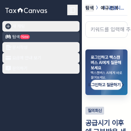
탐색
예규·판례
공급시기 이후에 교부받은 세금계산서의...
새 채팅
탐색
New
문서작성
로그인하고 택스캔
요금제 안내 보기
버스 AI에게 질문해
보세요
문의하기
택스캔버스 AI에게 바로
물어보세요.
로그인하고 질문하기
질의회신
공급시기 이후