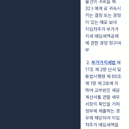
물건의 귀속을 제
32ㅏ에게 로 귀속시
키는 결정 또는 경정
이 있는 때로 보아
지입차주가 부가가
치세 매입세액공제
에 관한 경정 청구여
부
2.
부가가치세법
제
17조 제 2항 단서 및
동법시행령 제 60조
제 1항 제 2호에 의
하여 교부받은 세금
계산서를 관할 세무
서장의 확인을 거쳐
정부에 제출하는 경
우에 해당되어 지입
차주가 매입세액을