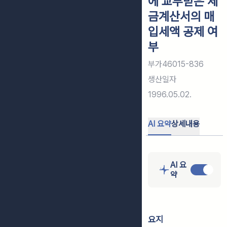
에 교부받은 세
금계산서의 매
입세액 공제 여
부
부가46015-836
생산일자
1996.05.02.
AI 요약
상세내용
AI 요
약
요지