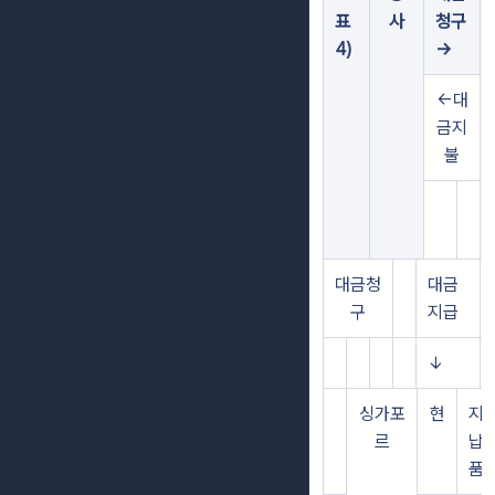
표
사
청구
4)
→
←대
금지
불
대금청
대금
구
지급
↓
싱가포
현
지
르
납
품