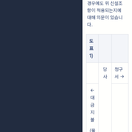
경우에도 위 신설조
항이 적용되는지에
대해 의문이 있습니
다.
도
표
1)
당
청구
사
서 →
←
대
금
지
불
(물