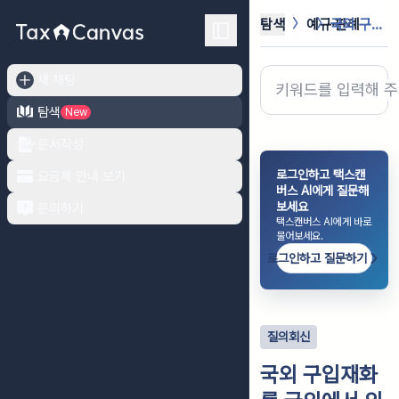
탐색
예규·판례
국외 구입재화를 국외에서 외국항행 내...
새 채팅
탐색
New
문서작성
로그인하고 택스캔
요금제 안내 보기
버스 AI에게 질문해
보세요
문의하기
택스캔버스 AI에게 바로
물어보세요.
로그인하고 질문하기
질의회신
국외 구입재화