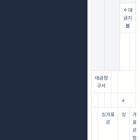
←대
금지
불
대금청
구서
↓
싱가포
싱
가
르
포
르
항