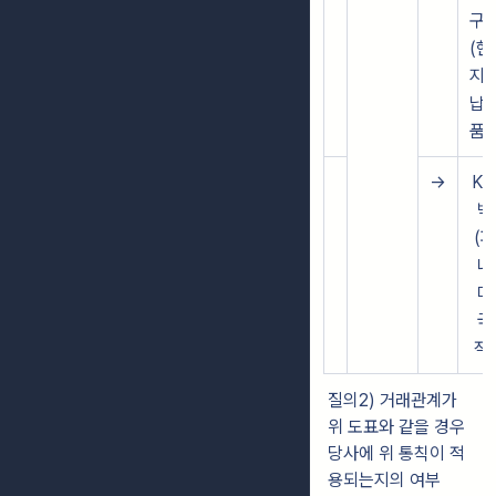
구
(현
지
납
품)
→
K
박
(파
나
마
국
적)
질의2) 거래관계가
위 도표와 같을 경우
당사에 위 통칙이 적
용되는지의 여부