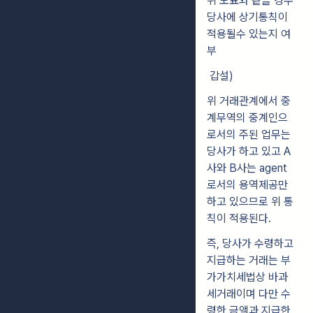
위 도표와 같을 경우
당사에 상기통칙이
적용될수 있는지 여
부
갑설)
위 거래관계에서 중
계무역의 중계인으
로서의 주된 업무는
당사가 하고 있고 A
사와 B사는 agent
로서의 용역제공만
하고 있으므로 위 통
칙이 적용된다.
즉, 당사가 수령하고
지급하는 거래는 부
가가치세법상 바과
세거래이며 다만 수
령한 금액과 지급한