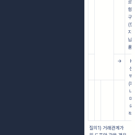
르
항
구
(현
지
납
품)
→
K
선
박
(파
나
마
국
적)
질의1) 거래관계가