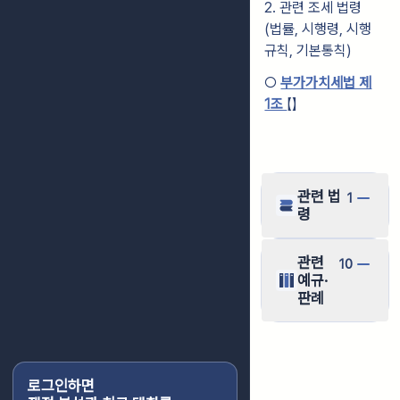
2. 관련 조세 법령
(법률, 시행령, 시행
규칙, 기본통칙)
○
부가가치세법 제
1조
【】
관련 법
1
령
관련
10
예규·
판례
로그인하면