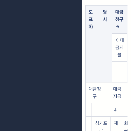
도
당
대금
표
사
청구
3)
→
←대
금지
불
대금청
대금
구
지급
↓
싱가포
재
화
르
공