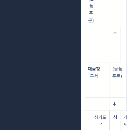
품
주
문)
↑
대금청
(물품
구서
주문)
↓
싱가포
싱
가
르
포