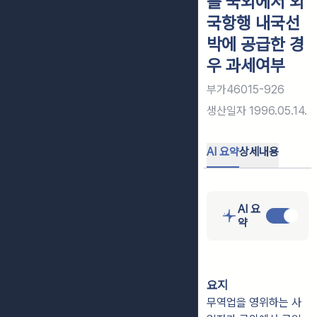
를 국외에서 외
국항행 내국선
박에 공급한 경
우 과세여부
부가46015-926
생산일자
1996.05.14.
AI 요약
상세내용
AI 요
약
요지
무역업을 영위하는 사