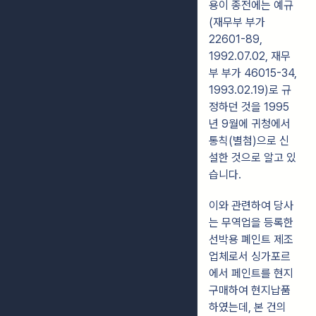
용이 종전에는 예규
(재무부 부가
22601-89,
1992.07.02, 재무
부 부가 46015-34,
1993.02.19)로 규
정하던 것을 1995
년 9월에 귀청에서
통칙(별첨)으로 신
설한 것으로 알고 있
습니다.
이와 관련하여 당사
는 무역업을 등록한
선박용 폐인트 제조
업체로서 싱가포르
에서 페인트를 현지
구매하여 현지납품
하였는데, 본 건의