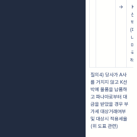
→
K
선
박
(파
나
마
국
적)
질의4) 당사가 A사
를 거치지 않고 K선
박에 물품을 납품하
고 파나마로부터 대
금을 받았을 경우 부
가세 대상거래여부
및 대상시 적용세율
(위 도표 관련)