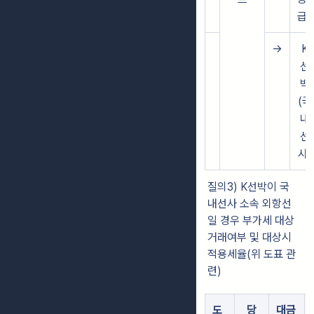
급
→
K
선
박
(국
내
선
사)
질의3) K선박이 국
내선사 소속 외항선
일 경우 부가세 대상
거래여부 및 대상시
적용세율(위 도표 관
련)
도
당
대금