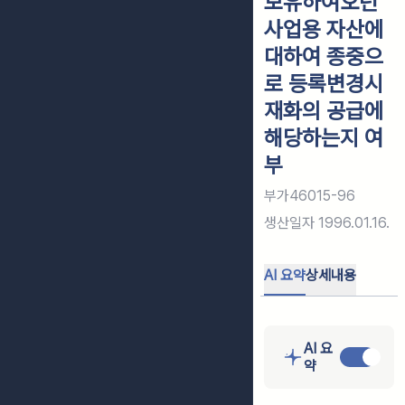
보유하여오던
사업용 자산에
대하여 종중으
로 등록변경시
재화의 공급에
해당하는지 여
부
부가46015-96
생산일자
1996.01.16.
AI 요약
상세내용
AI 요
약