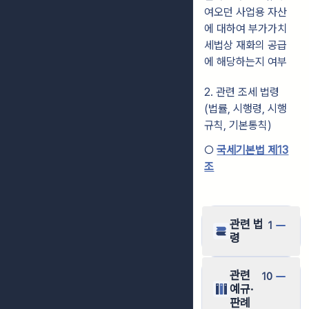
여오던 사업용 자산
에 대하여 부가가치
세법상 재화의 공급
에 해당하는지 여부
2. 관련 조세 법령
(법률, 시행령, 시행
규칙, 기본통칙)
○
국세기본법 제13
조
관련 법
1
령
관련
10
예규·
판례