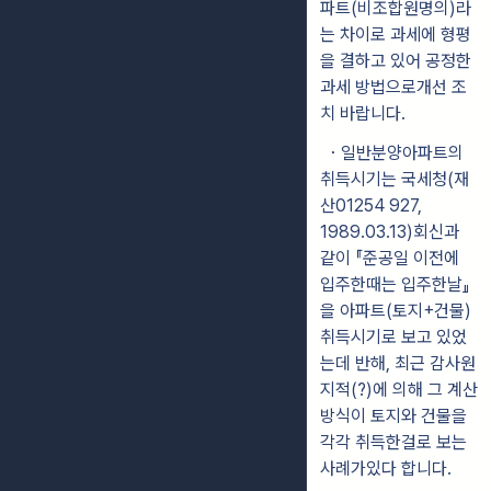
파트(비조합원명의)라
는 차이로 과세에 형평
을 결하고 있어 공정한
과세 방법으로개선 조
치 바랍니다.
・일반분양아파트의
취득시기는 국세청(재
산01254 927,
1989.03.13)회신과
같이 『준공일 이전에
입주한때는 입주한날』
을 아파트(토지+건물)
취득시기로 보고 있었
는데 반해, 최근 감사원
지적(?)에 의해 그 계산
방식이 토지와 건물을
각각 취득한걸로 보는
사례가있다 합니다.