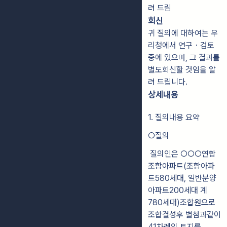
려 드림
회신
귀 질의에 대하여는 우
리청에서 연구・검토
중에 있으며, 그 결과를
별도회신할 것임을 알
려 드립니다.
상세내용
1. 질의내용 요약
○질의
질의인은 ○○○연합
조합아파트(조합아파
트580세대, 일반분양
아파트200세대 계
780세대)조합원으로
조합결성후 별첨과같이
41차례의 토지를