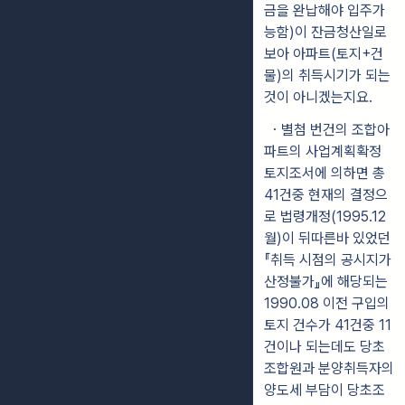
금을 완납해야 입주가
능함)이 잔금청산일로
보아 아파트(토지+건
물)의 취득시기가 되는
것이 아니겠는지요.
・별첨 번건의 조합아
파트의 사업계획확정
토지조서에 의하면 총
41건중 현재의 결정으
로 법령개정(1995.12
월)이 뒤따른바 있었던
『취득 시점의 공시지가
산정불가』에 해당되는
1990.08 이전 구입의
토지 건수가 41건중 11
건이나 되는데도 당초
조합원과 분양취득자의
양도세 부담이 당초조