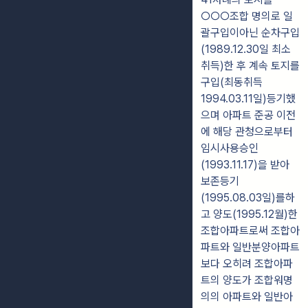
○○○조합 명의로 일
괄구입이아닌 순차구입
(1989.12.30일 최소
취득)한 후 계속 토지를
구입(최동취득
1994.03.11일)등기했
으며 아파트 준공 이전
에 해당 관청으로부터
임시사용승인
(1993.11.17)을 받아
보존등기
(1995.08.03일)를하
고 양도(1995.12월)한
조합아파트로써 조합아
파트와 일반분양아파트
보다 오히려 조합아파
트의 양도가 조합워명
의의 아파트와 일반아