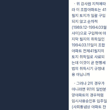
・위 감사원 지적에따
라 이 조합아파트는 41
필지 토지가 일괄 구입
되지 않고 순차적
(1989.12-1994.03월
사이)으로 구입하여 마
지막 필지의 취득일인
1994.03.11일이 조합
아파트 전체41필지의
토지 취득일로 사료되
는데 이것이 곧 현행세
법의 취득시기 규정내
용 아닙니까
・그러나 2의 경우가
아니라면 위1의 일반분
양아파트의 경우처럼
임시사용승인후 입주일
(사회통념상 아파트 잔