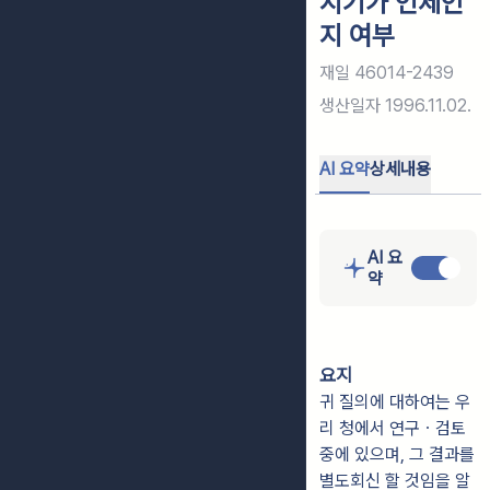
시기가 언제인
지 여부
재일 46014-2439
생산일자
1996.11.02.
AI 요약
상세내용
AI 요
약
요지
귀 질의에 대하여는 우
리 청에서 연구ㆍ검토
중에 있으며, 그 결과를
별도회신 할 것임을 알