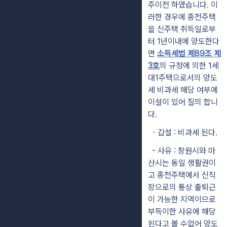
주이전 하였습니다. 이
러한 경우에 종전주택
을 신주택 취득일로부
터 1년이내에 양도한다
면
소득세법 제89조 제
3호
의 규정에 의한 1세
대1주택으로서의 양도
세 비과세 해당 여부에
이설이 있어 질의 합니
다.
・갑설 : 비과세 된다.
- 사유 : 창원시와 마
산시는 동일 생활권이
고 종전주택에서 신직
장으로의 통상 출퇴근
이 가능한 지역이므로
부득이한 사유에 해당
된다고 볼 수없어 양도