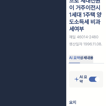
으로 세대전원
이 거주이전시
1세대 1주택 양
도소득세 비과
세여부
재일 46014-2480
생산일자
1996.11.08.
AI 요약
상세내용
AI 요
약
요지