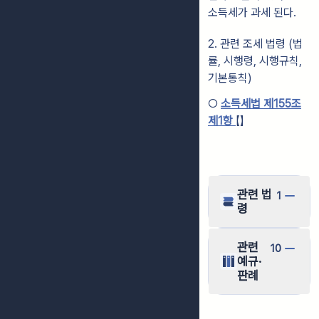
소득세가 과세 된다.
2. 관련 조세 법령 (법
률, 시행령, 시행규칙,
기본통칙)
○
소득세법 제155조
제1항
【】
관련 법
1
령
관련
10
예규·
판례