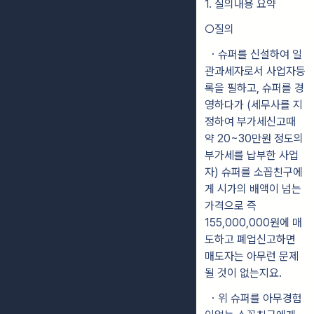
1. 질의내용 요약
○질의
・슈퍼를 신설하여 일
관과세자로서 사업자등
록을 필하고, 슈퍼를 경
영하다가 (세무사를 지
정하여 부가세신고때
약 20~30만원 정도의
부가세를 납부한 사업
자) 슈퍼를 소꼽친구에
게 시가의 배액이 넘는
가격으로 즉
155,000,000원에 매
도하고 폐업신고하면
매도자는 아무런 문제
될 것이 없는지요.
・위 슈퍼를 아무경험