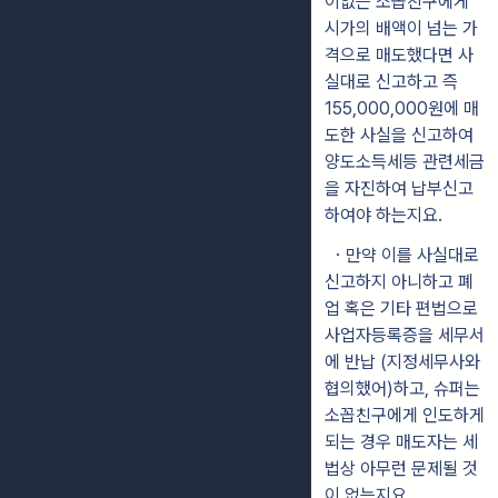
이없는 소꼽친구에게
시가의 배액이 넘는 가
격으로 매도했다면 사
실대로 신고하고 즉
155,000,000원에 매
도한 사실을 신고하여
양도소득세등 관련세금
을 자진하여 납부신고
하여야 하는지요.
・만약 이를 사실대로
신고하지 아니하고 폐
업 혹은 기타 편법으로
사업자등록증을 세무서
에 반납 (지정세무사와
협의했어)하고, 슈퍼는
소꼽친구에게 인도하게
되는 경우 매도자는 세
법상 아무런 문제될 것
이 없는지요.