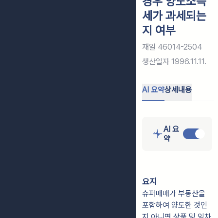
경우 양도소득
세가 과세되는
지 여부
재일 46014-2504
생산일자
1996.11.11.
AI 요약
상세내용
AI 요
약
요지
슈퍼매매가 부동산을
포함하여 양도한 것인
지 아니면 상품 및 임차