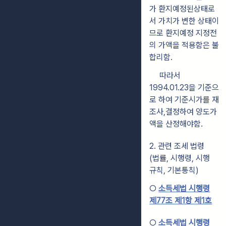
가 환지예정된상태로
서 가치가 변한 상태이
므로 환지예정 지정전
의 가액을 적용함은 불
합리함.
따라서
1994.01.23을 기준으
로 하여 기준시가를 재
조사,결정하여 양도가
액을 산정해야함.
2. 관련 조세 법령
(법률, 시행령, 시행
규칙, 기본통칙)
○
소득세법 시행령
제77조 제1항 제1호
○
소득세법 시행령