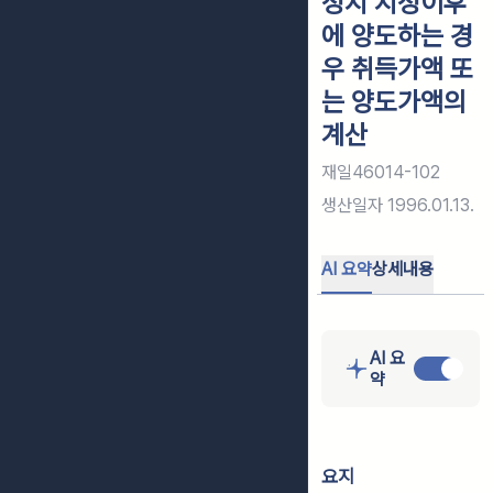
정지 지정이후
에 양도하는 경
우 취득가액 또
는 양도가액의
계산
재일46014-102
생산일자
1996.01.13.
AI 요약
상세내용
AI 요
약
요지