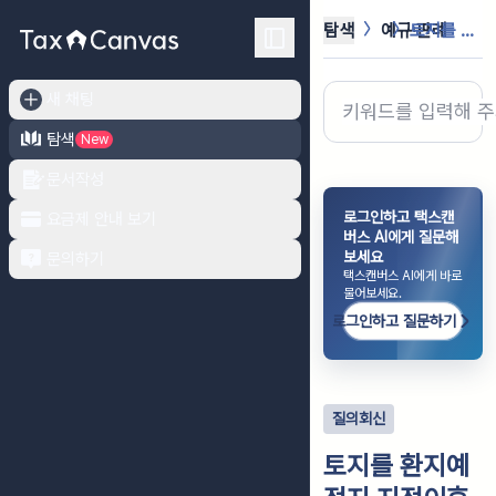
탐색
예규·판례
토지를 환지예정지 지정이후에 양도하는...
새 채팅
탐색
New
문서작성
로그인하고 택스캔
요금제 안내 보기
버스 AI에게 질문해
보세요
문의하기
택스캔버스 AI에게 바로
물어보세요.
로그인하고 질문하기
질의회신
토지를 환지예