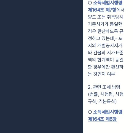
○
소득세법시행령
제164조 제7항
에서
양도 또는 취득당시
기준시가가 동일한
경우 환산하도록 규
정하고 있는데,- 토
지의 개별공시지가
와 건물의 시가표준
액의 합계액이 동일
한 경우에만 환산하
는 것인지 여부
2. 관련 조세 법령
(법률, 시행령, 시행
규칙, 기본통칙)
○
소득세법시행령
제164조 제8항