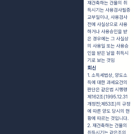
재건축하는 건물의 취
득시기는 사용검사필증
교부일이나, 사용검사
전에 사실상으로 사용
하거나 사용승인을 받
은 경우에는 그 사실상
의 사용일 또는 사용승
인을 받은 날을 취득시
기로 보는 것임
회신
1. 소득세법상, 양도소
득에 대한 과세요건의
판단은 같은법 시행령
제162조(1995.12.31
개정전;제53조)의 규정
에 따른 양도 당시의 현
황에 따르는 것입니다.
2. 재건축하는 건물의
취득시기는 같은조의