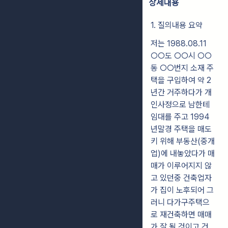
상세내용
1. 질의내용 요약
저는 1988.08.11
○○도 ○○시 ○○
동 ○○번지 소재 주
택을 구입하여 약 2
년간 거주하다가 개
인사정으로 남한테
임대를 주고 1994
년말경 주택을 매도
키 위해 부동산(중개
업)에 내놓았다가 매
매가 이루어지지 않
고 있던중 건축업자
가 집이 노후되어 그
러니 다가구주택으
로 재건축하면 매매
가 잘 될 것이고 건