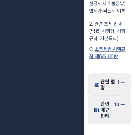
잔금까지 수불완납)
면제가 되는지 여부
2. 관련 조세 법령
(법률, 시행령, 시행
규칙, 기본통칙)
○
소득세법 시행규
칙 제6조 제1항
관련 법
1
령
관련
10
예규·
판례