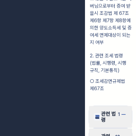
버님으로부터 증여 받
을시 조감법 제 67조
제6항 제7항 제8항에
의한 양도소득세 및 증
여세 면제대상이 되는
지 여부
2. 관련 조세 법령
(법률, 시행령, 시행
규칙, 기본통칙)
○ 조세감면규제법
제67조
관련 법
1
령