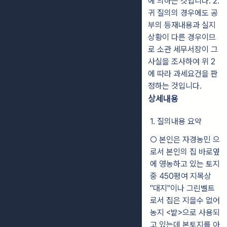
에 의하는 것입니다. 2.
귀 질의의 경우에도 공
부의 등재내용과 실지
상황이 다른 경우이므
로 소관 세무서장이 그
사실을 조사하여 위 2
에 따라 과세요건을 판
정하는 것입니다.
상세내용
1. 질의내용 요약
○ 본인은 자경농민 으
로서 본인의 집 바로옆
에 영농하고 있는 토지
중 450평여 지목상
"대지"이나 그린벨트
로서 집은 지을수 없어
농지 <밭>으로 사용되
고 있는데 본토지를 아