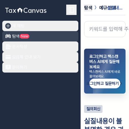
탐색
예규·판례
실질내용이 불분명한 경우 과세요건의 ...
새 채팅
탐색
New
문서작성
로그인하고 택스캔
요금제 안내 보기
버스 AI에게 질문해
보세요
문의하기
택스캔버스 AI에게 바로
물어보세요.
로그인하고 질문하기
질의회신
실질내용이 불