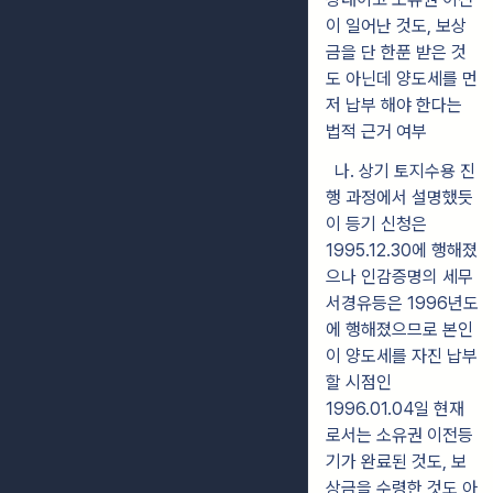
이 일어난 것도, 보상
금을 단 한푼 받은 것
도 아닌데 양도세를 먼
저 납부 해야 한다는
법적 근거 여부
나. 상기 토지수용 진
행 과정에서 설명했듯
이 등기 신청은
1995.12.30에 행해졌
으나 인감증명의 세무
서경유등은 1996년도
에 행해졌으므로 본인
이 양도세를 자진 납부
할 시점인
1996.01.04일 현재
로서는 소유권 이전등
기가 완료된 것도, 보
상금을 수령한 것도 아