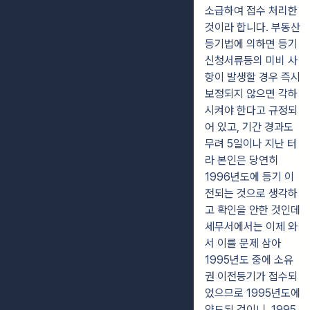
소급하여 접수 처리한
것이라 합니다. 부동산
등기법에 의하면 등기
신청서류등의 미비 사
항이 발생할 경우 즉시
보정되지 않으면 각하
시켜야 한다고 규정되
어 있고, 기간 경과도
무려 5일이나 지난 터
라 본인은 당연히
1996년도에 등기 이
전되는 것으로 생각하
고 확인을 안한 것인데
세무서에서는 이제 와
서 이를 문제 삼아
1995년도 중에 소유
권 이전등기가 접수되
었으므로 1995년도에
양도된 것이니, 1995