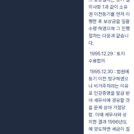
의사항 1과 같이 소유
권 이전등기를 먼저 이
행한 후 보상금을 일괄
수령 하였으며 그 진행
절차는 다음과 같습니
다.
1995.12.29 : 토지
수용합의
1995.12.30 : 법원에
등기 이전 청구하였으
나 비거주자라는 이유
로 인감증명을 발급 받
아 세무서에 경유할 것
을 문제 삼아 거절당
함. 이때 세무사와 상
의한 결과 1996년도
에 양도하면 세금이 절