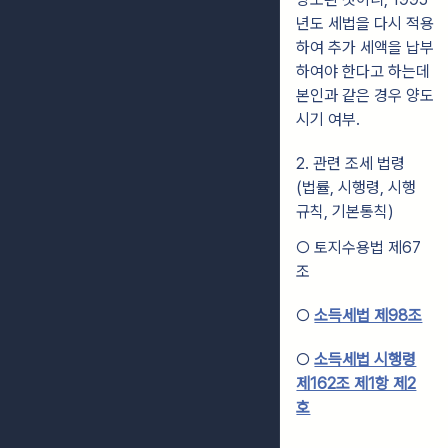
년도 세법을 다시 적용
하여 추가 세액을 납부
하여야 한다고 하는데
본인과 같은 경우 양도
시기 여부.
2. 관련 조세 법령
(법률, 시행령, 시행
규칙, 기본통칙)
○ 토지수용법 제67
조
○
소득세법 제98조
○
소득세법 시행령
제162조 제1항 제2
호