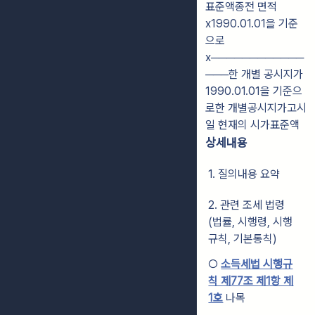
표준액종전 면적
x1990.01.01을 기준
으로
x────────────
───한 개별 공시지가
1990.01.01을 기준으
로한 개별공시지가고시
일 현재의 시가표준액
상세내용
1. 질의내용 요약
2. 관련 조세 법령
(법률, 시행령, 시행
규칙, 기본통칙)
○
소득세법 시행규
칙 제77조 제1항 제
1호
나목