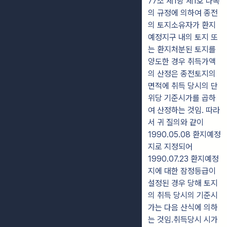
77조 제1항 제1호 나목
의 규정에 의하여 종전
의 토지소유자가 환지
예정지구 내의 토지 또
는 환지처분된 토지를
양도한 경우 취득가액
의 산정은 종전토지의
면적에 취득 당시의 단
위당 기준시가를 곱하
여 산정하는 것임. 따라
서 귀 질의와 같이
1990.05.08 환지예정
지로 지정되어
1990.07.23 환지예정
지에 대한 잠정등급이
설정된 경우 당해 토지
의 취득 당시의 기준시
가는 다음 산식에 의하
는 것임.취득당시 시가