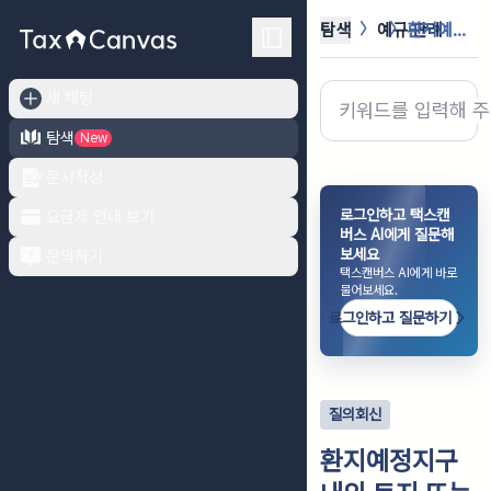
탐색
예규·판례
환지예정지구 내의 토지 또는 환지처분...
새 채팅
탐색
New
문서작성
로그인하고 택스캔
요금제 안내 보기
버스 AI에게 질문해
보세요
문의하기
택스캔버스 AI에게 바로
물어보세요.
로그인하고 질문하기
질의회신
환지예정지구