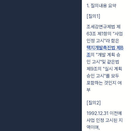
1. 질의내용 요약
[질의1]
조세감면규제법 제
63조 제1항의 "사업
인정 고시"라 함은
택지개발촉진법 제8
조
의 "개발 계획 승
인 고시"및 같은법
제9조의 "실시 계획
승인 고시"를 모두
포함하는 것인지 여
부
[질의2]
1992.12.31 이전에
사업 인정 고시된 지
역이며,