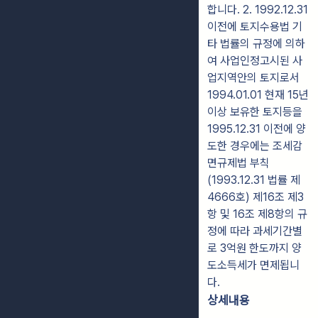
합니다. 2. 1992.12.31
이전에 토지수용법 기
타 법률의 규정에 의하
여 사업인정고시된 사
업지역안의 토지로서
1994.01.01 현재 15년
이상 보유한 토지등을
1995.12.31 이전에 양
도한 경우에는 조세감
면규제법 부칙
(1993.12.31 법률 제
4666호) 제16조 제3
항 및 16조 제8항의 규
정에 따라 과세기간별
로 3억원 한도까지 양
도소득세가 면제됩니
다.
상세내용