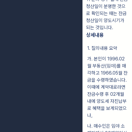
청산일이 분명한 것으
로 확인되는 때는 잔금
청산일이 양도시기가
되는 것입니다.
상세내용
1. 질의내용 요약
가. 본인이 1996.02
월 부동산(임야)를 매
각하고 1966.05월 잔
금을 수령하였습니다.
이때에 계약대로라면
잔금수령 후 02개월
내에 양도세 자진납부
로 혜택을 보게되었으
나,
나. 매수인은 임야 소