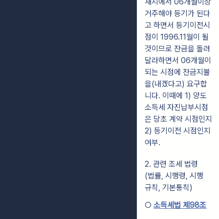
재지에서 06개월이상
거주해야 등기가 된다
고 하면서 등기이전시
점이 1996.11월이 될
것이므로 잔금을 돌려
달라하면서 06개월이
되는 시점에 잔금지불
을(내겠다고) 요구합
니다. 이때에 1) 양도
소득세 자진납부시점
은 당초 계약 시점인지
2) 등기이전 시점인지
여부.
2. 관련 조세 법령
(법률, 시행령, 시행
규칙, 기본통칙)
○
소득세법 제98조