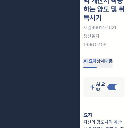
익 계산시 적용
하는 양도 및 취
득시기
재일46014-1621
생산일자
1996.07.09.
AI 요약
상세내용
AI 요
약
요지
자산의 양도차익 계산