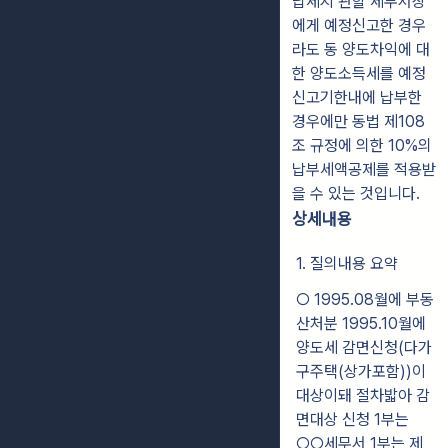
납세지 관할 세무서장
에게 예정신고한 경우
라도 동 양도차익에 대
한 양도소득세를 예정
신고기한내에 납부한
경우에만 동법 제108
조 규정에 의한 10%의
납부세액공제를 적용받
을 수 있는 것입니다.
상세내용
1. 질의내용 요약
○ 1995.08월에 부동
산처분 1995.10월에
양도세 감면신청(다가
구주택(상가포함))이
대상이돼 절차밟아 감
면대상 신청 1부는
○○세무서 1부는 제