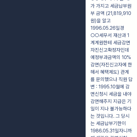
가 가지고 세금납부원
부 금액 (21,819,910
원)을 알고
1996.05.26일경
○○세무서 재산과 1
계계원한테 세금감면
자진신고확정자인데
예정부과금액의 10%
감면(자진신고자에 한
해서 혜택제도) 관계
를 문의했으나 직원 답
변 : 1995.10월에 감
면신청시 세금을 내야
감면해주지 지급은 기
일이 지나 불가능하다
는 것입니다. 그 당시
는 세금납부기한이
1986.05.31일자니까