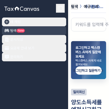
탐색
예규·판례
양도소득세를 예정신고하고 납부하지 않...
새 채팅
탐색
New
문서작성
로그인하고 택스캔
요금제 안내 보기
버스 AI에게 질문해
보세요
문의하기
택스캔버스 AI에게 바로
물어보세요.
로그인하고 질문하기
질의회신
양도소득세를