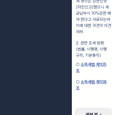
제 생각은 감면신청
(자진신고)했으니 세
금납부시 10%감면 해
야 한다고 사료되는바
이에 대한 귀견의 의견
여부.
2. 관련 조세 법령
(법률, 시행령, 시행
규칙, 기본통칙)
○
소득세법 제105
조
○
소득세법 제108
조
관련 법