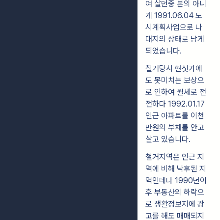
여 살던중 본의 아니
게 1991.06.04 도
시계획사업으로 나
대지의 상태로 남게
되었습니다.
철거당시 현싯가에
도 못미치는 보상으
로 인하여 월세로 전
전하다 1992.01.17
인근 아파트를 이천
만원의 부채를 안고
살고 있습니다.
철거지역은 인근 지
역에 비해 낙후된 지
역인데다 1990년이
후 부동산의 하락으
로 생활정보지에 광
고를 해도 매매되지