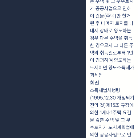
춘 주택 및 그 부수토지
가 공공사업으로 인하
여 건물(주택)만 철거
된 후 나머지 토지를 나
대지 상태로 양도하는
경우 다른 주택을 취득
한 경우로서 그 다른 주
택의 취득일로부터 1년
이 경과하여 양도하는
토지이면 양도소득세가
과세됨
회신
소득세법시행령
(1995.12.30 개정되기
전의 것)제15조 규정에
의한 1세대1주택 요건
을 갖춘 주택 및 그 부
수토지가 도시계획법에
의한 공공사업으로 인