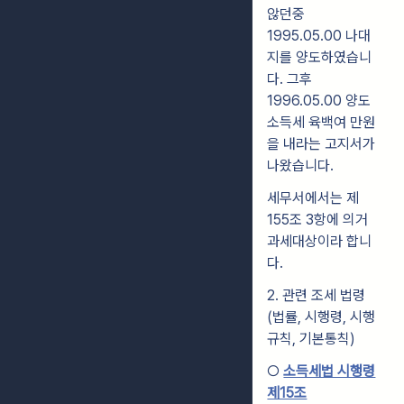
않던중
1995.05.00 나대
지를 양도하였습니
다. 그후
1996.05.00 양도
소득세 육백여 만원
을 내라는 고지서가
나왔습니다.
세무서에서는 제
155조 3항에 의거
과세대상이라 합니
다.
2. 관련 조세 법령
(법률, 시행령, 시행
규칙, 기본통칙)
○
소득세법 시행령
제15조