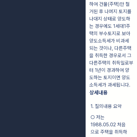
하여 건물(주택)만 철
거된 후 나머지 토지를
나대지 상태로 양도하
는 경우에도 1세대1주
택의 부수토지로 보아
양도소득세가 비과세
되는 것이나, 다른주택
을 취득한 경우로서 그
다른주택의 취득일로부
터 1년이 경과하여 양
도하는 토지이면 양도
소득세가 과세됩니다.
상세내용
1. 질의내용 요약
○ 저는
1988.05.02 처음
으로 주택을 취득하