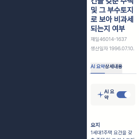
건을 갖춘 주택
및 그 부수토지
로 보아 비과세
되는지 여부
재일46014-1637
생산일자
1996.07.10.
AI 요약
상세내용
AI 요
약
요지
1세대1주택 요건을 갖