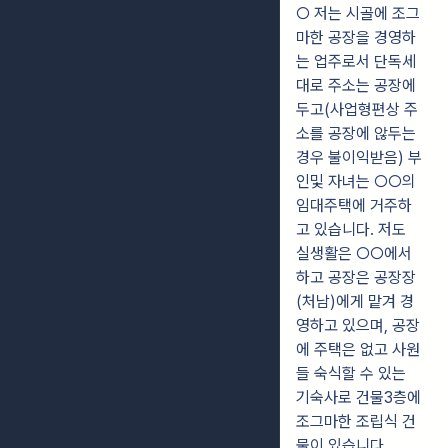
○ 저는 시골에 조그
마한 공장을 경영하
는 업주로서 단독세
대로 주소는 공장에
두고(사업형편상 주
소를 공장에 않두는
경우 불이익받음) 부
인및 자녀는 ○○의
임대주택에 거주하
고 있습니다. 저도
실생활은 ○○에서
하고 공장은 공장장
(처남)에게 맡겨 경
영하고 있으며, 공장
에 주택은 없고 사원
들 숙식할 수 있는
기숙사로 건물3층에
조그마한 조립식 건
물이 있습니다.