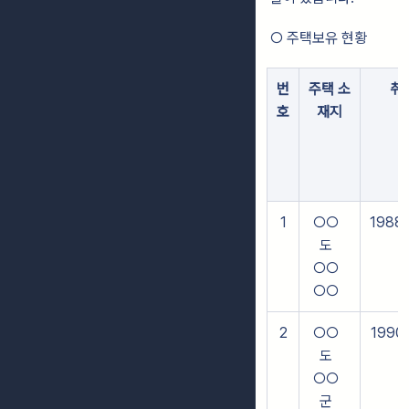
○ 주택보유 현황
번
주택 소
취
호
재지
1
○○
1988.
도
○○
○○
2
○○
1990.
도
○○
군