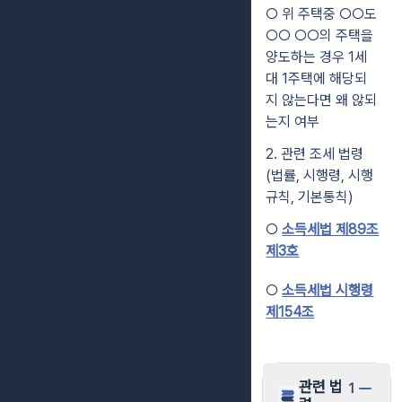
○ 위 주택중 ○○도
○○ ○○의 주택을
양도하는 경우 1세
대 1주택에 해당되
지 않는다면 왜 않되
는지 여부
2. 관련 조세 법령
(법률, 시행령, 시행
규칙, 기본통칙)
○
소득세법 제89조
제3호
○
소득세법 시행령
제154조
관련 법
1