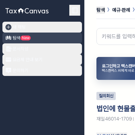
탐색
예규·판례
새 채팅
탐색
New
문서작성
요금제 안내 보기
로그인하고 택스캔버
문의하기
택스캔버스 AI에게 바로
질의회신
법인에 현물출
재일46014-1709