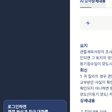
AI 요약
상세내용
요지
관할세무서장의 조사에
인되면 그 토지의 양
등기접수일이 양도시
회신
1. 귀 질의의 경우 
교부받은 사실이 확인
확인되지 아니하면 등
양도(미등기 양도) 
상세내용
로그인하면
쟁점 분석과 최근 대화를
1. 질의내용 요약