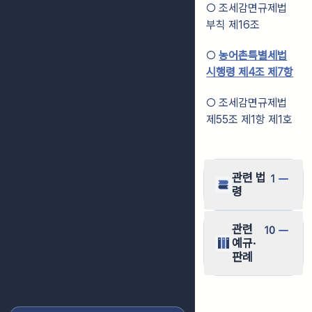
○ 조세감면규제법
부칙 제16조
○
농어촌특별세법
시행령 제4조 제7항
○ 조세감면규제법
제55조 제1항 제1호
관련 법
1
령
관련
10
예규·
판례