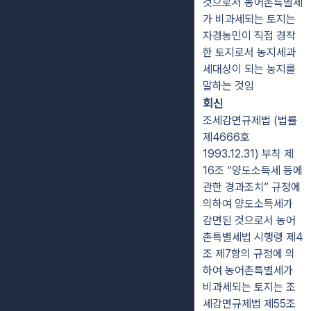
것으로서 농어촌특별세
가 비과세되는 토지는
자경농민이 직접 경작
한 토지로서 농지세과
세대상이 되는 농지를
말하는 것임
회신
조세감면규제법 (법률
제4666호
1993.12.31) 부칙 제
16조 “양도소득세 등에
관한 경과조치” 규정에
의하여 양도소득세가
감면된 것으로서 농어
촌특별세법 시행령 제4
조 제7항의 규정에 의
하여 농어촌특별세가
비과세되는 토지는 조
세감면규제법 제55조