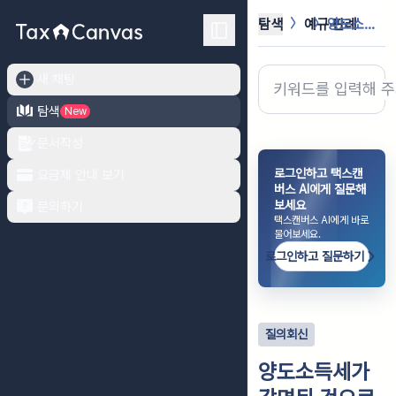
탐색
예규·판례
양도소득세가 감면된 것으로서 농어촌특...
새 채팅
탐색
New
문서작성
로그인하고 택스캔
요금제 안내 보기
버스 AI에게 질문해
보세요
문의하기
택스캔버스 AI에게 바로
물어보세요.
로그인하고 질문하기
질의회신
양도소득세가