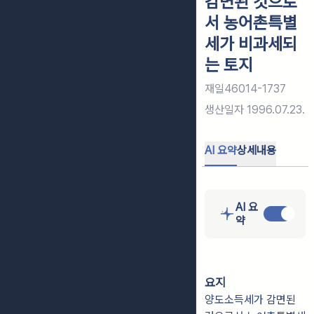
감면된 것으로
서 농어촌특별
세가 비과세되
는 토지
재일46014-1737
생산일자
1996.07.23.
AI 요약
상세내용
AI 요
약
요지
양도소득세가 감면된