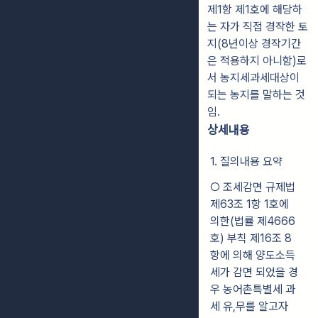
제1항 제1호에 해당하
는 자가 직접 경작한 토
지(8년이상 경작기간
은 적용하지 아니함)로
서 농지세과세대상이
되는 농지를 말하는 것
임.
상세내용
1. 질의내용 요약
○ 조세감면 규제법
제63조 1항 1호에
의한(법률 제4666
호) 부칙 제16조 8
항에 의해 양도소득
세가 감면 되었을 경
우 농어촌특별세 과
세 유,무를 알고자