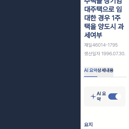
주택을 장기임
대주택으로 임
대한 경우 1주
택을 양도시 과
세여부
재일46014-1795
생산일자
1996.07.30.
AI 요약
상세내용
AI 요
약
요지