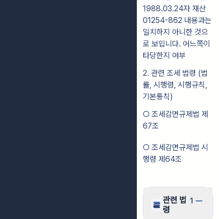
1988.03.24자 재산
01254-862 내용과는
일치하지 아니한 것으
로 보입니다. 어느쪽이
타당한지 여부
2. 관련 조세 법령 (법
률, 시행령, 시행규칙,
기본통칙)
○ 조세감면규제법 제
67조
○ 조세감면규제법 시
행령 제64조
관련 법
1
령