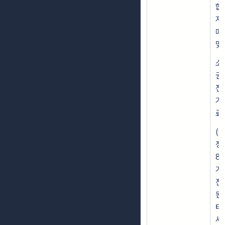
합
지
매
및
소
권
전
기
료.
(
정
8
가
진
된
태
서