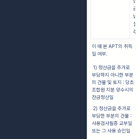
한
금
납
실
주
이 때 본 APT의 취득
일 여부.
1) 청산금을 추가로
부담하지 아니한 부분
의 건물 및 토지 : 당초
조합원 지분 양수시의
잔금청산일
2) 청산금을 추가로
부담한 부분의 건물 :
사용검사필증 교부일
또는 그 사용 승인일