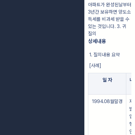
아파트가 완성된날부터
3년간 보유하면 양도소
득세를 비과세 받을 수
있는 것입니다. 3. 귀
질의
상세내용
1. 질의내용 요약
[사례]
일 자
내
1994.08월말경
재
발
업
행
인