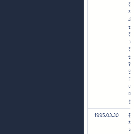
전
지
소
권
전
고
전
물
현
멸
되
이
미
필
1995.03.30
관
처
계