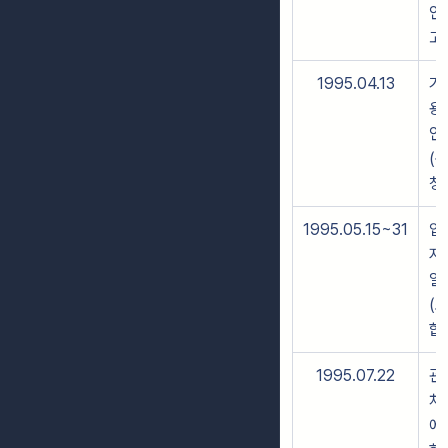
인
고
1995.04.13
가
용
인
(
청
1995.05.15~31
입
지
일
(
합
1995.07.22
관
처
에