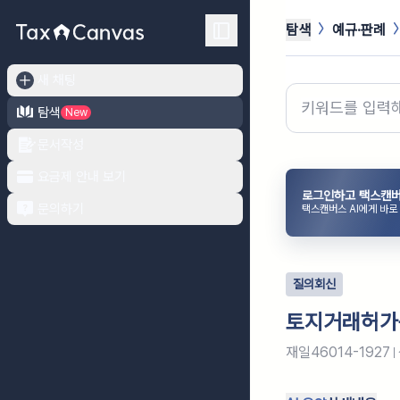
탐색
예규·판례
새 채팅
탐색
New
문서작성
요금제 안내 보기
로그인하고 택스캔버
문의하기
택스캔버스 AI에게 바로
질의회신
토지거래허가
재일46014-1927