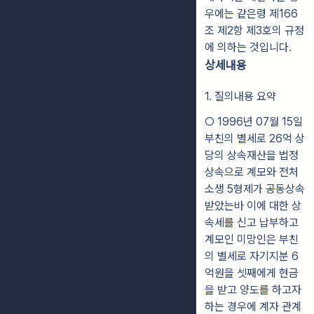
우에는 같은령 제166
조 제2항 제3호의 규정
에 의하는 것입니다.
상세내용
1. 질의내용 요약
○ 1996년 07월 15일
부친의 별세로 26억 상
당의 상속재산을 법정
상속으로 계모와 전처
소생 5형제가 공동상속
받았는바 이에 대한 상
속세를 신고 납부하고
계모인 미망인은 부친
의 별세로 자기지분 6
억원을 셋째에게 현금
을 받고 양도를 하고자
하는 경우에 계자 관계