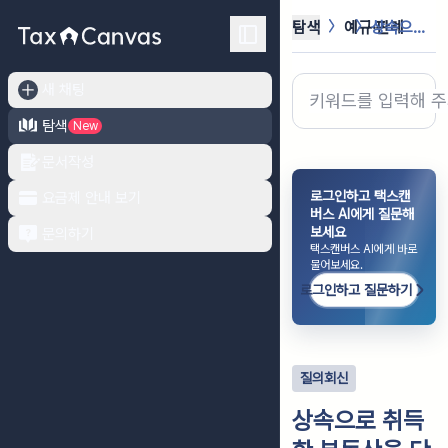
탐색
예규·판례
상속으로 취득한 부동산을 단기양도시 ...
새 채팅
탐색
New
문서작성
로그인하고 택스캔
요금제 안내 보기
버스 AI에게 질문해
보세요
문의하기
택스캔버스 AI에게 바로
물어보세요.
로그인하고 질문하기
질의회신
상속으로 취득