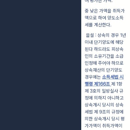
여 평가한 가액.
중 낮은 가액을 취득가
액으로 하여 양도소득
세를 계산한다.
을설 : 상속의 경우 1년
이내 단기양도에 해당
된다 하드라도 피상속
인의 소유기간을 소급
인정해 주어야 하므로
상속재산의 단기양도
경우에는
소득세법 시
행령 제166조
제 1항
제 3호의 일방실사 규
정에 의하지 아니하고
상속개시 당시의 상속
세법 제 9조의 규정에
의한 상속개시 당시 평
가가액이 취득가액이