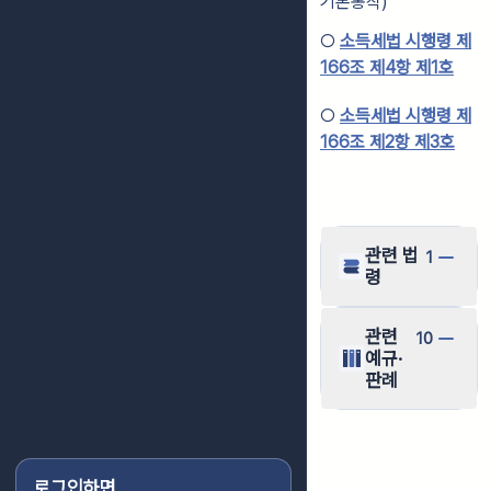
기본통칙)
○
소득세법 시행령 제
166조 제4항 제1호
○
소득세법 시행령 제
166조 제2항 제3호
관련 법
1
령
관련
10
예규·
판례
로그인하면