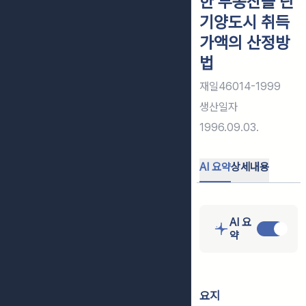
한 부동산을 단
기양도시 취득
가액의 산정방
법
재일46014-1999
생산일자
1996.09.03.
AI 요약
상세내용
AI 요
약
요지