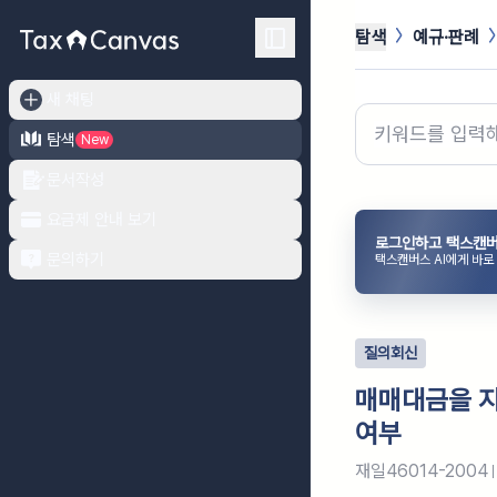
탐색
예규·판례
새 채팅
탐색
New
문서작성
요금제 안내 보기
로그인하고 택스캔버
문의하기
택스캔버스 AI에게 바로
질의회신
매매대금을 지
여부
재일46014-2004