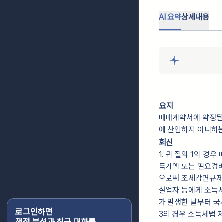
AI 요약
상세내용
요지
매매계약서에 약정된
에 산입하지 아니하
회신
1. 귀 질의 1의 
득가액 또는 필요경비
으로써 조세감면규제
설업자 등에게 소득
가 발생한 날부터 국
로그인하면
3의 경우 소득세법 
쟁점 분석과 최근 대화를