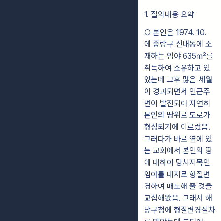
1. 질의내용 요약
○ 본인은 1974. 10.
에 중랑구 신내동에 소
재하는 임야 635㎡를
취득하여 소유하고 있
었는데 그후 많은 세월
이 경과되면서 인근주
변이 발전되어 자연히
본인의 땅위로 도로가
형성되기에 이르렀음.
그러다가 바로 옆에 있
는 교회에서 본인의 땅
에 대하여 당시지목인
임야를 대지로 형질변
경하여 매도해 줄 것을
교섭해왔음. 그래서 해
당구청에 형질변경절차