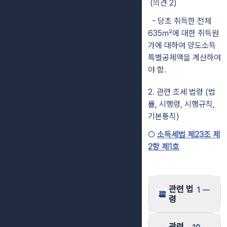
(의견 2)
- 당초 취득한 전체
635㎡에 대한 취득원
가에 대하여 양도소득
특별공제액을 계산하여
야 함.
2. 관련 조세 법령 (법
률, 시행령, 시행규칙,
기본통칙)
○
소득세법 제23조 제
2항 제1호
관련 법
1
령
관련