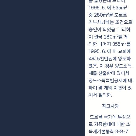
를 밟았는데 드디어
1995. 5. 에 635㎡
중 280㎡를 도로로
기부체납하는 조건으로
승인이 되었음. 그리하
여 결국 280㎡를 제
외한 나머지 355㎡를
1995. 6. 에 이 교회에
4억 5천만원에 양도하
였음. 이 경우 양도소득
세를 산출함에 있어서
양도소득특별공제에 대
하여 몇 개의 이견이 있
어서 질의함.
참고사항
도로를 국가에 무상으
로 기증한데에 대한 소
득세기본통칙 3-8-7