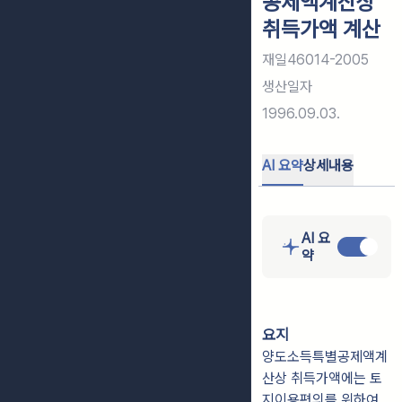
공제액계산상
취득가액 계산
재일46014-2005
생산일자
1996.09.03.
AI 요약
상세내용
AI 요
약
요지
양도소득특별공제액계
산상 취득가액에는 토
지이용편의를 위하여