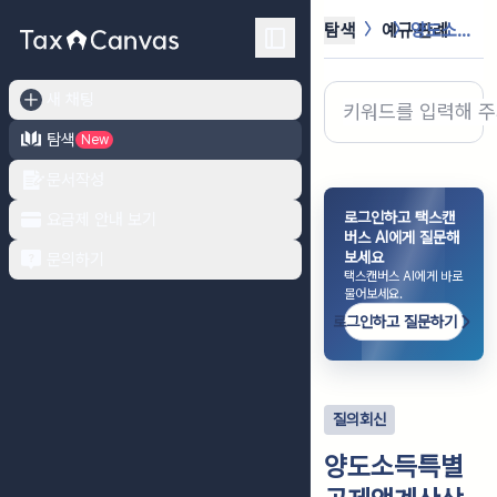
탐색
예규·판례
양도소득특별공제액계산상 취득가액 계산
새 채팅
탐색
New
문서작성
로그인하고 택스캔
요금제 안내 보기
버스 AI에게 질문해
보세요
문의하기
택스캔버스 AI에게 바로
물어보세요.
로그인하고 질문하기
질의회신
양도소득특별