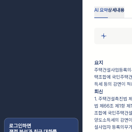
AI 요약
상세내용
요지
주택건설사업등록의무
택조합에 국민주택건
득세 등의 감면이 
회신
1. 주택건설촉진법
법 제66조 제1항 
조합에 국민주택건설
양도소득세의 감면이 
로그인하면
설사업자 등록의무가
쟁점 분석과 최근 대화를