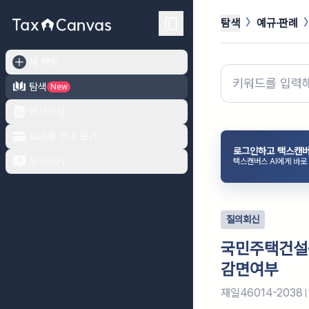
탐색
예규·판례
새 채팅
탐색
New
문서작성
요금제 안내 보기
로그인하고 택스캔버
문의하기
택스캔버스 AI에게 바로
질의회신
국민주택건설
감면여부
재일46014-2038