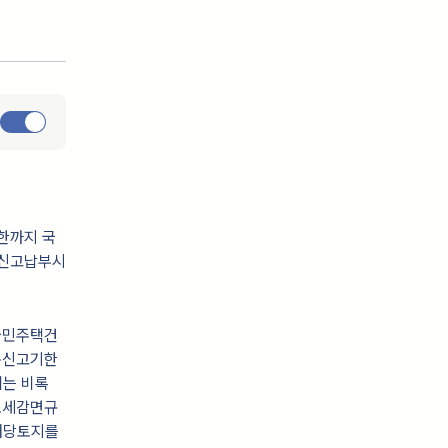
한까지 국
정신고납부시
국민주택건
준신고기한
에는 비록
조세감면규
 해당토지를