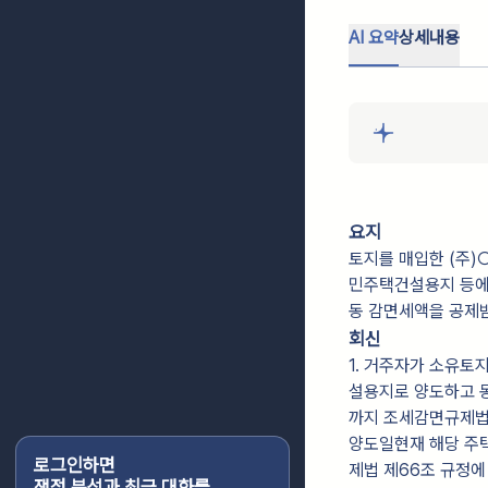
AI 요약
상세내용
요지
토지를 매입한 (주
민주택건설용지 등에
동 감면세액을 공제받
회신
1. 거주자가 소유
설용지로 양도하고 
까지 조세감면규제법
양도일현재 해당 주
로그인하면
제법 제66조 규정에
쟁점 분석과 최근 대화를