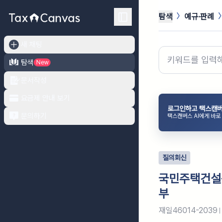
탐색
예규·판례
새 채팅
탐색
New
문서작성
요금제 안내 보기
로그인하고 택스캔버
문의하기
택스캔버스 AI에게 바로
질의회신
국민주택건설용
부
재일46014-2039