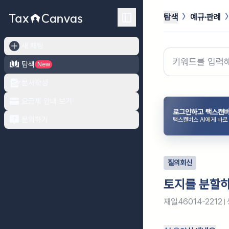
탐색
예규·판례
새 채팅
탐색
New
문서작성
요금제 안내 보기
로그인하고 택스캔버
문의하기
택스캔버스 AI에게 바로
질의회신
토지를 분할하
재일46014-2212