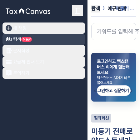
탐색
예규·판례
미등기 전매로 양도소득세가 과세되는지...
새 채팅
탐색
New
문서작성
로그인하고 택스캔
요금제 안내 보기
버스 AI에게 질문해
보세요
문의하기
택스캔버스 AI에게 바로
물어보세요.
로그인하고 질문하기
질의회신
미등기 전매로