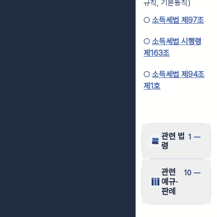
규칙, 기본통칙)
○
소득세법 제97조
○
소득세법 시행령
제163조
○
소득세법 제94조
제1호
관련 법
1
령
관련
10
예규·
판례