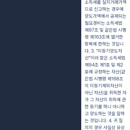
소득세를 실지거래가액
으로 신고하는 경우에
양도가액에서 공제되는
필요경비는 소득세법
제97조 및 같은법 시행
령 제163조에 열거한
항목에 한하는 것입니
다. 3. "미등기양도자
산"이라 함은 소득세법
제94조 제1호 및 제2
호에 규정하는 자산(같
은법 시행령 제168조
의 미등기제외자산이
아닌 자산)을 취득한 자
가 그 자산의 취득에 관
한 등기를 하니 아니하
고 양도하는 것을 말하
는 것입니다. 4. 귀 질
의의 경우 사실상 유상