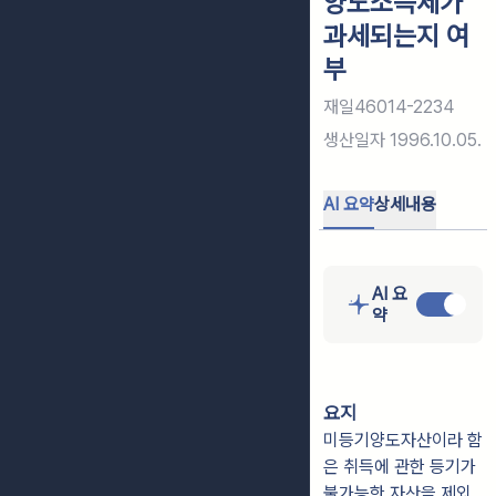
양도소득세가
과세되는지 여
부
재일46014-2234
생산일자
1996.10.05.
AI 요약
상세내용
AI 요
약
요지
미등기양도자산이라 함
은 취득에 관한 등기가
불가능한 자산을 제외