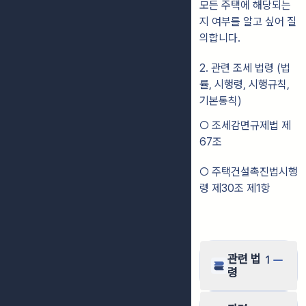
모든 주택에 해당되는
지 여부를 알고 싶어 질
의합니다.
2. 관련 조세 법령 (법
률, 시행령, 시행규칙,
기본통칙)
○ 조세감면규제법 제
67조
○ 주택건설촉진법시행
령 제30조 제1항
관련 법
1
령