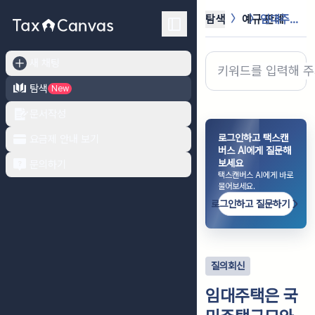
탐색
예규·판례
임대주택은 국민주택규모와 상관없이 모...
새 채팅
탐색
New
문서작성
로그인하고 택스캔
요금제 안내 보기
버스 AI에게 질문해
보세요
문의하기
택스캔버스 AI에게 바로
물어보세요.
로그인하고 질문하기
질의회신
임대주택은 국