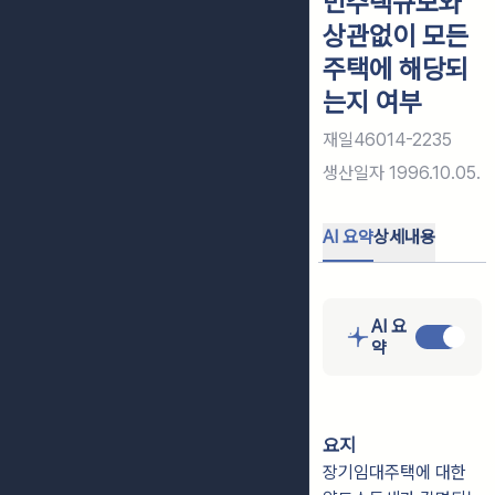
민주택규모와
상관없이 모든
주택에 해당되
는지 여부
재일46014-2235
생산일자
1996.10.05.
AI 요약
상세내용
AI 요
약
요지
장기임대주택에 대한