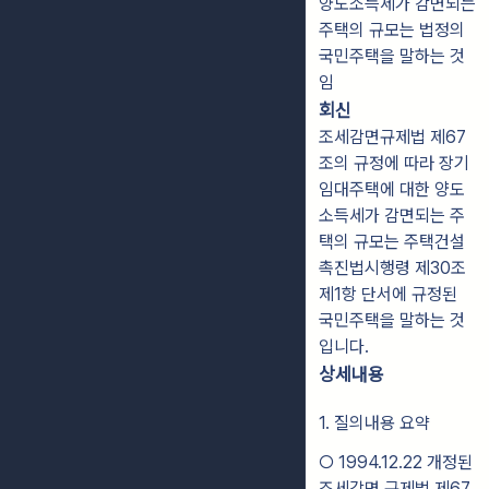
양도소득세가 감면되는
주택의 규모는 법정의
국민주택을 말하는 것
임
회신
조세감면규제법 제67
조의 규정에 따라 장기
임대주택에 대한 양도
소득세가 감면되는 주
택의 규모는 주택건설
촉진법시행령 제30조
제1항 단서에 규정된
국민주택을 말하는 것
입니다.
상세내용
1. 질의내용 요약
○ 1994.12.22 개정된
조세감면 규제법 제67