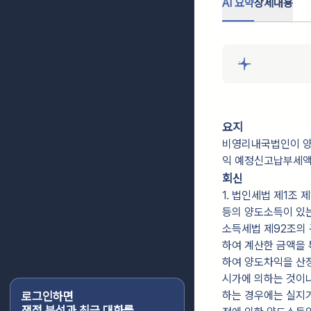
AI 요약
상세내용
요지
비영리내국법인이 양
익 예정신고납부세액
회신
1. 법인세법 제1조
등의 양도소득이 있는
소득세법 제92조의 
하여 계산한 금액을 
하여 양도차익을 산정
시가에 의하는 것이나
하는 경우에는 실지거
로그인하면
쟁점 분석과 최근 대화를