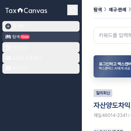
탐색
예규·판례
새 채팅
탐색
New
문서작성
요금제 안내 보기
로그인하고 택스캔버
문의하기
택스캔버스 AI에게 바로
질의회신
자산양도차익
재일46014-2341