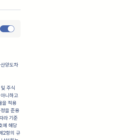
자산양도차
 및 주식
지 아니하고
율을 적용
규정을 준용
따라 기준
호에 해당
제2항의 규