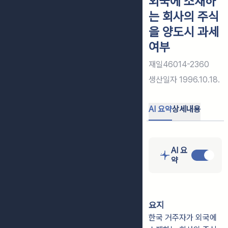
외국에 소재하
는 회사의 주식
을 양도시 과세
여부
재일46014-2360
생산일자
1996.10.18.
AI 요약
상세내용
AI 요
약
요지
한국 거주자가 외국에