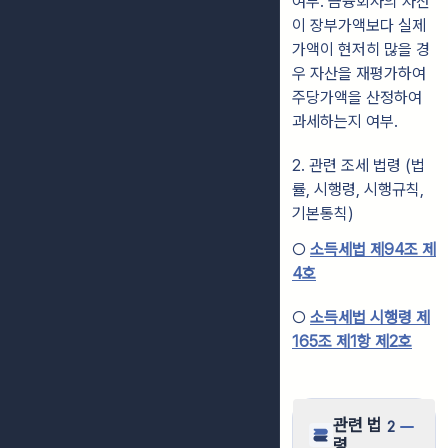
여부. 금융회사의 자산
이 장부가액보다 실제
가액이 현저히 많을 경
우 자산을 재평가하여
주당가액을 산정하여
과세하는지 여부.
2. 관련 조세 법령 (법
률, 시행령, 시행규칙,
기본통칙)
○
소득세법 제94조 제
4호
○
소득세법 시행령 제
165조 제1항 제2호
관련 법
2
령