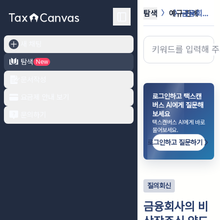
탐색
예규·판례
금융회사의 비상장주식 양도소득세 과세...
새 채팅
탐색
New
문서작성
로그인하고 택스캔
요금제 안내 보기
버스 AI에게 질문해
보세요
문의하기
택스캔버스 AI에게 바로
물어보세요.
로그인하고 질문하기
질의회신
금융회사의 비