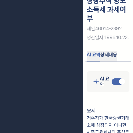
상장주식 양도
소득세 과세여
부
재일46014-2392
생산일자
1996.10.23.
AI 요약
상세내용
AI 요
약
요지
거주자가 한국증권거래
소에 상장되지 아니한
시중금융회사의 주식을