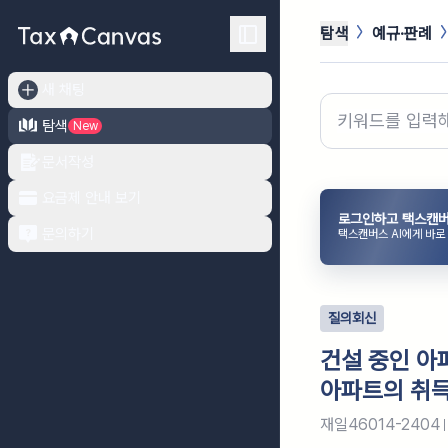
탐색
예규·판례
새 채팅
탐색
New
문서작성
요금제 안내 보기
로그인하고 택스캔버
문의하기
택스캔버스 AI에게 바로
질의회신
건설 중인 아
아파트의 취
재일46014-2404